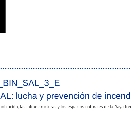
erizos de prevención y extinción de incendios forestales y mejora de los recur
_BIN_SAL_3_E
L: lucha y prevención de incend
oblación, las infraestructuras y los espacios naturales de la Raya fre
ón de incendios