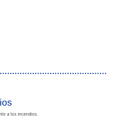
sos para la generación de empleo rural posCovid-19
ios
nte a los incendios.