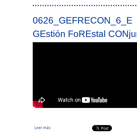
0626_GEFRECON_6_E
GEstión FoREstal CONjun
Leer más
sobre GEstión FoREstal CONjunta para prevención