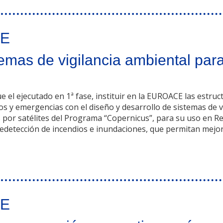
_E
mas de vigilancia ambiental para 
 el ejecutado en 1ª fase, instituir en la EUROACE las estruc
s y emergencias con el diseño y desarrollo de sistemas de v
as por satélites del Programa “Copernicus”, para su uso en 
eledetección de incendios e inundaciones, que permitan mejor
ambiental para apoyo a protección civil 2ª fase
_E