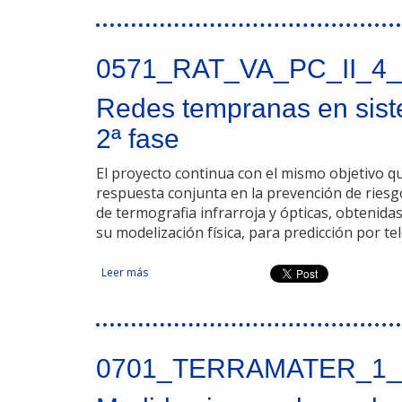
0571_RAT_VA_PC_II_4
Redes tempranas en siste
2ª fase
El proyecto continua con el mismo objetivo que
respuesta conjunta en la prevención de riesgo
de termografia infrarroja y ópticas, obtenid
su modelización física, para predicción por t
Leer más
sobre Redes tempranas en sistemas de vigilancia 
0701_TERRAMATER_1