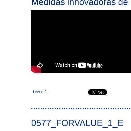
Medidas innovadoras de 
Leer más
sobre Medidas innovadoras de recuperación pre
0577_FORVALUE_1_E