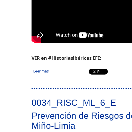
VER en #HistoriasIbéricas EFE:
Leer más
sobre CILIFO. Centro Ibérico para la Investigación
0034_RISC_ML_6_E
Prevención de Riesgos de
Miño-Limia