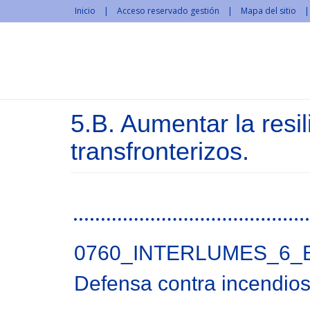
Pasar al contenido principal
Inicio
Acceso reservado gestión
Mapa del sitio
5.B. Aumentar la resil
transfronterizos.
Páginas
0760_INTERLUMES_6_
Defensa contra incendios 