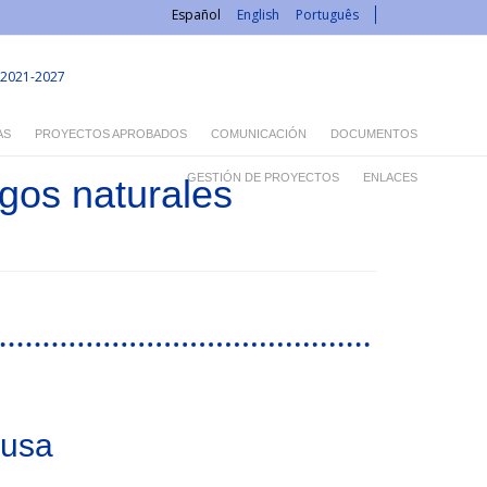
Español
English
Português
2021-2027
AS
PROYECTOS APROBADOS
COMUNICACIÓN
DOCUMENTOS
GESTIÓN DE PROYECTOS
ENLACES
esgos naturales
lusa