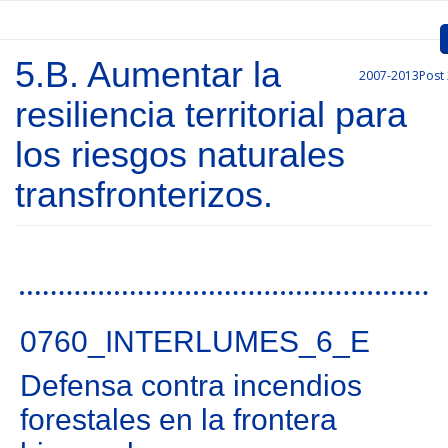
Passar para o conteúdo principal
5.B. Aumentar la
2007-2013
Post
Inicio
resiliencia territorial para
Apresentação
los riesgos naturales
Convocatórias
transfronterizos.
Projetos Aprovados
Comunicação
Páginas
Documentos
0760_INTERLUMES_6_E
Gestão de Projetos
Defensa contra incendios
Ligações
forestales en la frontera