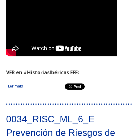
VER en #HistoriasIbéricas EFE:
Ler mais
acerca de CILIFO. Centro Ibérico para la Investigación y Lucha
contra Incendios Forestales
0034_RISC_ML_6_E
Prevención de Riesgos de