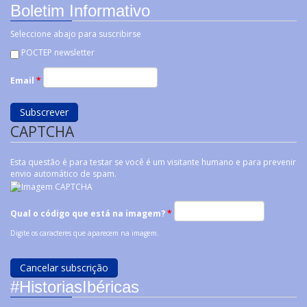
Boletim Informativo
Seleccione abajo para suscribirse
POCTEP newsletter
Email
*
CAPTCHA
Esta questão é para testar se você é um visitante humano e para prevenir
envio automático de spam.
Qual o código que está na imagem?
*
Digite os caracteres que aparecem na imagem.
#HistoriasIbéricas