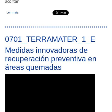
acortar
Ler mais
acerca de Redes tempranas en sistemas de vigilancia
ambiental para apoyo a protección civil 2ª fase
0701_TERRAMATER_1_E
Medidas innovadoras de
recuperación preventiva en
áreas quemadas