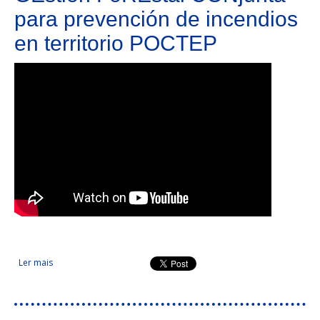
para prevención de incendios
en territorio POCTEP
Ler mais
acerca de GEstión FoREstal CONjunta para prevención de
incendios en territorio POCTEP