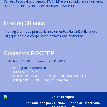
Os resultados dos projetos POCTEP e o seu lado mais humano,
contado pelas agencias de notícias LUSA e EFE
Interreg 30 anos
Interreg é um dos principais instrumentos da União Europeia
(UE) que apoia a cooperação através das fronteiras
Contactos POCTEP
Contactos 2014-2020
|
Contactos 2007-2013
programa@poctep.eu
(+34) 924 20 59 58
Edificio Montevideo | C/ Ángel Quintanilla Ulla n°1, portal 3 |
Entreplanta B, 06011, Badajoz (Espanha)
Unión Europea
Cofinanciado por el Fondo Europeo de Desarrollo
Regional (FEDER)