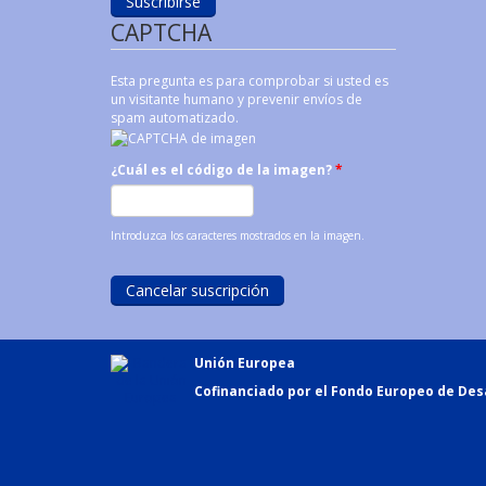
CAPTCHA
Esta pregunta es para comprobar si usted es
un visitante humano y prevenir envíos de
spam automatizado.
¿Cuál es el código de la imagen?
*
Introduzca los caracteres mostrados en la imagen.
Unión Europea
Cofinanciado por el Fondo Europeo de Desa