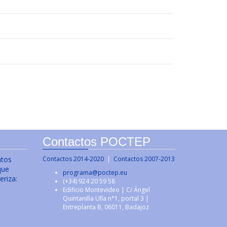
Contactos POCTEP
ntos
Contactos 2014-2020
|
Contactos 2007-2013
que
programa@poctep.eu
eriza:
(+34) 924 20 59 58
Edificio Montevideo | C/ Ángel
Quintanilla Ulla n°1, portal 3 |
Entreplanta B, 06011, Badajoz