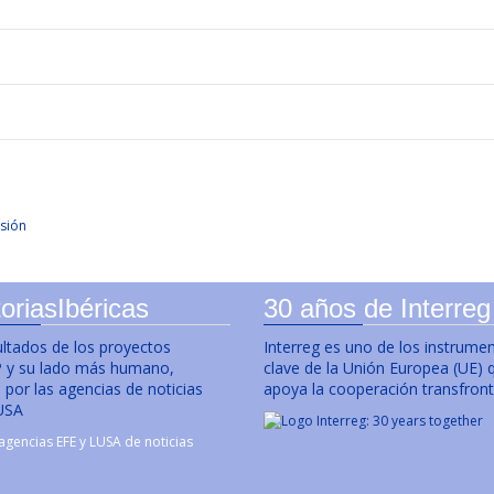
sión
oriasIbéricas
30 años de Interreg
ultados de los proyectos
Interreg es uno de los instrume
y su lado más humano,
clave de la Unión Europea (UE) 
por las agencias de noticias
apoya la cooperación transfront
USA