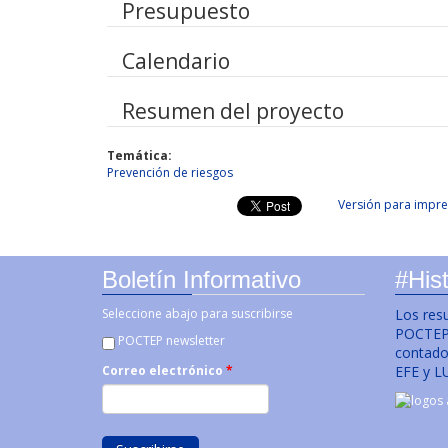
Presupuesto
Calendario
Resumen del proyecto
Temática:
Prevención de riesgos
Versión para impre
Boletín Informativo
#Hist
Seleccione abajo para suscribirse
Los res
POCTEP 
POCTEP newsletter
contado 
EFE y L
Correo electrónico
*