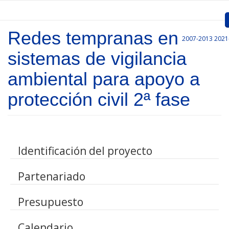
Pasar al contenido principal
Redes tempranas en
2007-2013
2021
Inicio
sistemas de vigilancia
Presentación
ambiental para apoyo a
Convocatorias
protección civil 2ª fase
Proyectos Aprobados
Comunicación
Identificación del proyecto
Documentos
Partenariado
Gestión de Proyectos
Enlaces
Presupuesto
Calendario