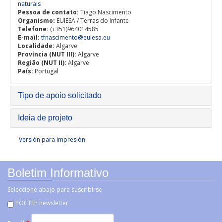
naturais
Documentos
Pessoa de contato:
Tiago Nascimento
Organismo:
EUIESA / Terras do Infante
Gestão de Projetos
Telefone:
(+351)964014585
E-mail:
tfnascimento@euiesa.eu
Localidade:
Algarve
Ligações
Província (NUT III):
Algarve
Região (NUT II):
Algarve
País:
Portugal
Tipo de apoio solicitado
Ideia de projeto
Versión para impresión
Boletim Informativo
Seleccione abajo para suscribirse
POCTEP newsletter