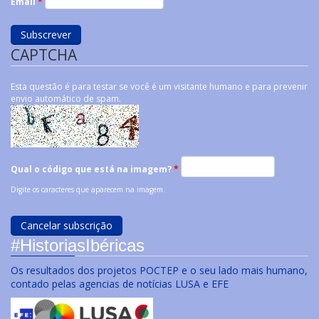
Email
*
CAPTCHA
Esta questão é para testar se você é um visitante humano e para prevenir
envio automático de spam.
Qual o código que está na imagem?
*
Digite os caracteres que aparecem na imagem.
#HistoriasIbéricas
Os resultados dos projetos POCTEP e o seu lado mais humano,
contado pelas agencias de notícias LUSA e EFE