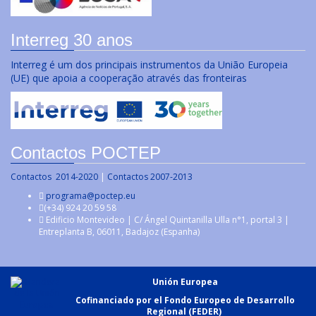
Interreg 30 anos
Interreg é um dos principais instrumentos da União Europeia
(UE) que apoia a cooperação através das fronteiras
Contactos POCTEP
Contactos 2014-2020
|
Contactos 2007-2013
programa@poctep.eu
(+34) 924 20 59 58
Edificio Montevideo | C/ Ángel Quintanilla Ulla n°1, portal 3 |
Entreplanta B, 06011, Badajoz (Espanha)
Unión Europea
Cofinanciado por el Fondo Europeo de Desarrollo
Regional (FEDER)