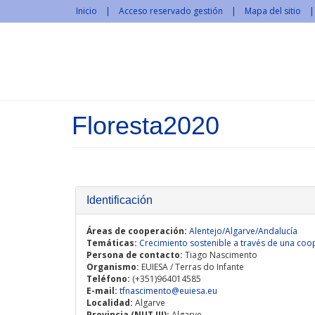
Pasar al contenido principal
Inicio
Acceso reservado gestión
Mapa del sitio
Floresta2020
Identificación
Áreas de cooperación:
Alentejo/Algarve/Andalucía
Temáticas:
Crecimiento sostenible a través de una coop
Persona de contacto:
Tiago Nascimento
Organismo:
EUIESA / Terras do Infante
Teléfono:
(+351)964014585
E-mail:
tfnascimento@euiesa.eu
Localidad:
Algarve
Provincia (NUT III):
Algarve