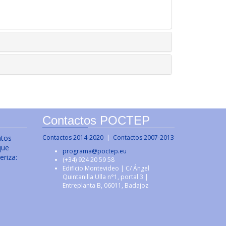
Contactos POCTEP
ntos
Contactos 2014-2020
|
Contactos 2007-2013
que
programa@poctep.eu
eriza:
(+34) 924 20 59 58
Edificio Montevideo | C/ Ángel
Quintanilla Ulla n°1, portal 3 |
Entreplanta B, 06011, Badajoz