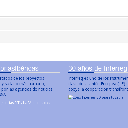
oriasIbéricas
30 años de Interreg
ultados de los proyectos
Interreg es uno de los instrume
y su lado más humano,
clave de la Unión Europea (UE) 
por las agencias de noticias
apoya la cooperación transfront
USA