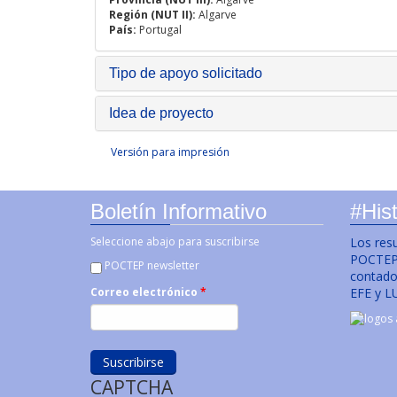
Región (NUT II):
Algarve
País:
Portugal
Tipo de apoyo solicitado
Idea de proyecto
Versión para impresión
Boletín Informativo
#Hist
Seleccione abajo para suscribirse
Los res
POCTEP 
POCTEP newsletter
contado 
EFE y L
Correo electrónico
*
CAPTCHA