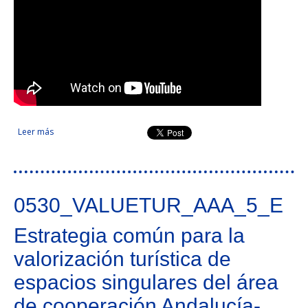
Leer más
sobre Jardines históricos transfronterizos
0530_VALUETUR_AAA_5_E
Estrategia común para la
valorización turística de
espacios singulares del área
de cooperación Andalucía-