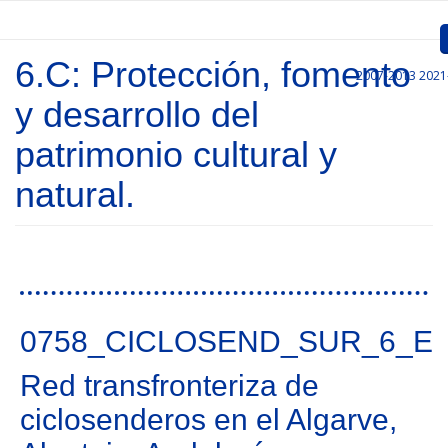
Pasar al contenido principal
6.C: Protección, fomento
2007-2013
2021
Inicio
y desarrollo del
Presentación
patrimonio cultural y
Convocatorias
natural.
Proyectos Aprobados
Comunicación
Páginas
Documentos
0758_CICLOSEND_SUR_6_E
Gestión de Proyectos
Red transfronteriza de
Enlaces
ciclosenderos en el Algarve,