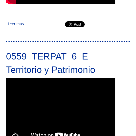
Leer más
sobre Preservación, valorización y promoción del patrimonio
cultural vinculado a la I Circunnavegación y a las Expediciones
Marítimas Geográficas
0559_TERPAT_6_E
Territorio y Patrimonio