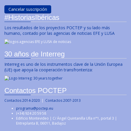
#HistoriasIbéricas
Los resultados de los proyectos POCTEP y su lado más
humano, contado por las agencias de noticias EFE y LUSA
30 años de Interreg
Interreg es uno de los instrumentos clave de la Unión Europea
(UE) que apoya la cooperación transfronteriza:
Contactos POCTEP
Contactos 2014-2020
|
Contactos 2007-2013
programa@poctep.eu
(+34) 924 20 59 58
Edificio Montevideo | C/ Ángel Quintanilla Ulla n°1, portal 3 |
Entreplanta B, 06011, Badajoz