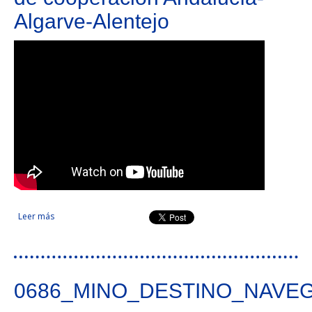
Algarve-Alentejo
Leer más
sobre Estrategia común para la valorización turística de
espacios singulares del área de cooperación Andalucía-
Algarve-Alentejo
0686_MINO_DESTINO_NAVE