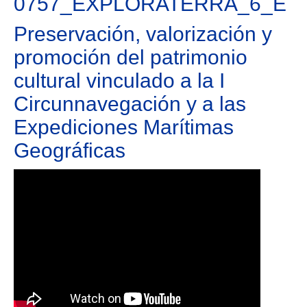
0757_EXPLORATERRA_6_E
Preservación, valorización y
promoción del patrimonio
cultural vinculado a la I
Circunnavegación y a las
Expediciones Marítimas
Geográficas