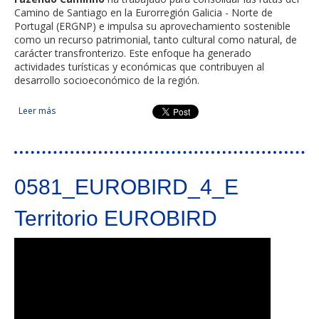
Camino de Santiago en la Eurorregión Galicia - Norte de
Portugal (ERGNP) e impulsa su aprovechamiento sostenible
como un recurso patrimonial, tanto cultural como natural, de
carácter transfronterizo. Este enfoque ha generado
actividades turísticas y económicas que contribuyen al
desarrollo socioeconómico de la región.
Leer más
sobre Estrategia para la estructuración, protección y puesta
en valor de las rutas portuguesas del Camino de Santiago, en
la Eurorregión Galicia - Norte de Portugal
0581_EUROBIRD_4_E
Territorio EUROBIRD