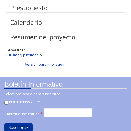
Presupuesto
Calendario
Resumen del proyecto
Temática:
Turismo y patrimonio
Facebook Like
Tweet Widget
Linkedin Share Button
Versión para impresión
Boletín Informativo
Seleccione abajo para suscribirse
POCTEP newsletter
Correo electrónico
*