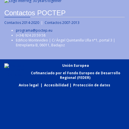
Contactos POCTEP
Contactos 2014-2020
|
Contactos 2007-2013
programa@poctep.eu
(+34) 924 20 59 58
Edificio Montevideo | C/ Ángel Quintanilla Ulla n°1, portal 3 |
Entreplanta B, 06011, Badajoz
Unión Europea
Cofinanciado por el Fondo Europeo de Desarrollo
Regional (FEDER)
Aviso legal
|
Accesibilidad
|
Protección de datos