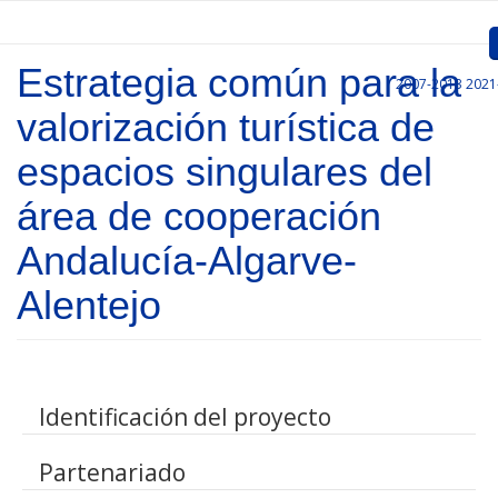
Pasar al contenido principal
Estrategia común para la
2007-2013
2021
Inicio
valorización turística de
Presentación
espacios singulares del
Convocatorias
área de cooperación
Proyectos Aprobados
Andalucía-Algarve-
Comunicación
Alentejo
Documentos
Gestión de Proyectos
Identificación del proyecto
Enlaces
Partenariado