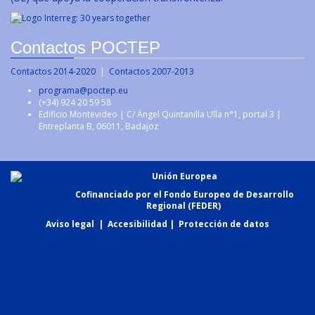
Contactos POCTEP
Contactos 2014-2020
|
Contactos 2007-2013
programa@poctep.eu
(+34) 924 20 59 58
Edificio Montevideo | C/ Ángel Quintanilla Ulla n°1, portal 3 |
Entreplanta B, 06011, Badajoz
Unión Europea
Cofinanciado por el Fondo Europeo de Desarrollo
Regional (FEDER)
Aviso legal
|
Accesibilidad
|
Protección de datos