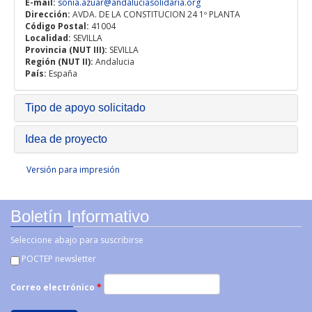
E-mail:
sonia.azuar@andaluciasolidaria.org
Dirección:
AVDA. DE LA CONSTITUCION 24 1º PLANTA
Código Postal:
41004
Localidad:
SEVILLA
Provincia (NUT III):
SEVILLA
Región (NUT II):
Andalucia
País:
España
Tipo de apoyo solicitado
Idea de proyecto
Versión para impresión
Boletín Informativo
Seleccione abajo para suscribirse
POCTEP newsletter
Correo electrónico
*