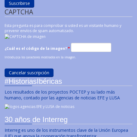
CAPTCHA
Esta pregunta es para comprobar si usted es un visitante humano y
prevenir envíos de spam automatizado.
¿Cuál es el código de la imagen?
*
Introduzca los caracteres mostrados en la imagen.
#HistoriasIbéricas
Los resultados de los proyectos POCTEP y su lado más
humano, contado por las agencias de noticias EFE y LUSA
30 años de Interreg
Interreg es uno de los instrumentos clave de la Unión Europea
(UE) que apoya la cooperación transfronteriza: