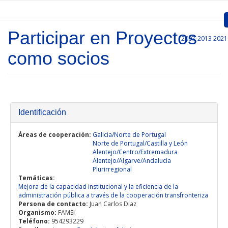
Pasar al contenido principal
Participar en Proyectos
2007-2013
2021
Inicio
como socios
Presentación
Convocatorias
Proyectos Aprobados
Identificación
Comunicación
Áreas de cooperación:
Galicia/Norte de Portugal
Norte de Portugal/Castilla y León
Alentejo/Centro/Extremadura
Documentos
Alentejo/Algarve/Andalucía
Plurirregional
Gestión de Proyectos
Temáticas:
Mejora de la capacidad institucional y la eficiencia de la
administración pública a través de la cooperación transfronteriza
Enlaces
Persona de contacto:
Juan Carlos Diaz
Organismo:
FAMSI
Teléfono:
954293229