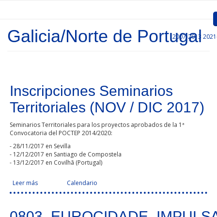
Pasar al contenido principal
Galicia/Norte de Portugal
2007-2013
2021
Inicio
Presentación
Convocatorias
Inscripciones Seminarios
Territoriales (NOV / DIC 2017)
Proyectos Aprobados
Seminarios Territoriales para los proyectos aprobados de la 1ª
Comunicación
Convocatoria del POCTEP 2014/2020:
- 28/11/2017 en Sevilla
Documentos
- 12/12/2017 en Santiago de Compostela
- 13/12/2017 en Covilhã (Portugal)
Gestión de Proyectos
Leer más
sobre Inscripciones Seminarios Territoriales (NOV / DIC 2017)
Facebook Like
Compartir en Facebook
Tweet Widget
Linkedin Share Button
Calendario
Enlaces
Páginas
0803_EUROCIDADE_IMPULS