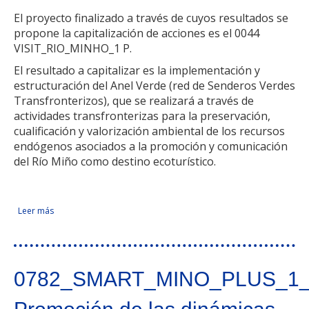
El proyecto finalizado a través de cuyos resultados se
propone la capitalización de acciones es el 0044
VISIT_RIO_MINHO_1 P.
El resultado a capitalizar es la implementación y
estructuración del Anel Verde (red de Senderos Verdes
Transfronterizos), que se realizará a través de
actividades transfronterizas para la preservación,
cualificación y valorización ambiental de los recursos
endógenos asociados a la promoción y comunicación
del Río Miño como destino ecoturístico.
Leer más
sobre Promoción y dinamización del Anel Verde (red de
Facebook Like
Compartir en Facebook
Tweet Widget
Linkedin Share Button
senderos verdes del río Miño) a través de actividades
transfronterizas para la preservación, cualificación y
valorización ambiental
0782_SMART_MINO_PLUS_1