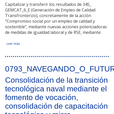
Capitalizar y transferir los resultados de 345_
GEMCAT_6_E (Generación de Empleo de Calidad
Transfronterizo), concretamente de la acción
“Compromiso social por un empleo de calidad y
sostenible”, mediante nuevas acciones potenciadoras
de medidas de igualdad laboral y de RSE, mediante:
Leer más
sobre Capitalización de GEMCAT promoviendo medidas de
Facebook Like
Compartir en Facebook
Tweet Widget
Linkedin Share Button
igualdad laboral y RSE en empresas para potenciar la
Generación de Empleo de Calidad Transfronterizo
0793_NAVEGANDO_O_FUTU
Consolidación de la transición
tecnológica naval mediante el
fomento de vocación,
consolidación de capacitación