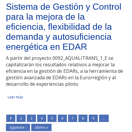
Sistema de Gestión y Control
para la mejora de la
eficiencia, flexibilidad de la
demanda y autosuficiencia
energética en EDAR
A partir del proyecto 0092_AQUALITRANS_1_E se
capitalizarán los resultados relativos a mejorar la
eficiencia en la gestión de EDARs, a la herramienta de
gestión avanzada de EDARs en la Eurorregión y al
desarrollo de experiencias piloto.
Leer más
sobre Sistema de Gestión y Control para la mejora de la
Facebook Like
Compartir en Facebook
Tweet Widget
Linkedin Share Button
eficiencia, flexibilidad de la demanda y autosuficiencia
energética en EDAR
1
2
3
4
5
6
7
8
9
…
siguiente ›
último »