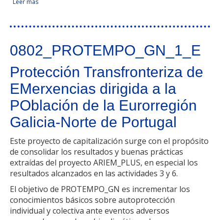
Leer más
sobre La Eurocidade Chaves-Verín un instrumento para
Facebook Like
Compartir en Facebook
Tweet Widget
Linkedin Share Button
mejorar la calidad de vida de las personas
0802_PROTEMPO_GN_1_E
Protección Transfronteriza de
EMerxencias dirigida a la
POblación de la Eurorregión
Galicia-Norte de Portugal
Este proyecto de capitalización surge con el propósito
de consolidar los resultados y buenas prácticas
extraídas del proyecto ARIEM_PLUS, en especial los
resultados alcanzados en las actividades 3 y 6.
El objetivo de PROTEMPO_GN es incrementar los
conocimientos básicos sobre autoprotección
individual y colectiva ante eventos adversos