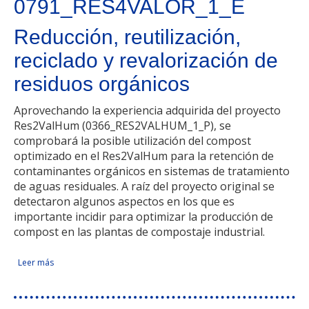
0791_RES4VALOR_1_E
Reducción, reutilización,
reciclado y revalorización de
residuos orgánicos
Aprovechando la experiencia adquirida del proyecto
Res2ValHum (0366_RES2VALHUM_1_P), se
comprobará la posible utilización del compost
optimizado en el Res2ValHum para la retención de
contaminantes orgánicos en sistemas de tratamiento
de aguas residuales. A raíz del proyecto original se
detectaron algunos aspectos en los que es
importante incidir para optimizar la producción de
compost en las plantas de compostaje industrial.
Leer más
sobre Reducción, reutilización, reciclado y revalorización de
Facebook Like
Compartir en Facebook
Tweet Widget
Linkedin Share Button
residuos orgánicos