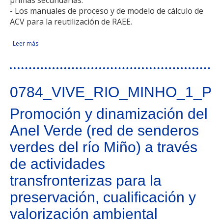
primas secundarias.
- Los manuales de proceso y de modelo de cálculo de
ACV para la reutilización de RAEE.
Leer más
sobre Capitalización de resultados de la estrategia
Facebook Like
Compartir en Facebook
Tweet Widget
Linkedin Share Button
sostenible transfronteriza para la gestión de los RAEE área de
cooperación
0784_VIVE_RIO_MINHO_1_P
Promoción y dinamización del
Anel Verde (red de senderos
verdes del río Miño) a través
de actividades
transfronterizas para la
preservación, cualificación y
valorización ambiental