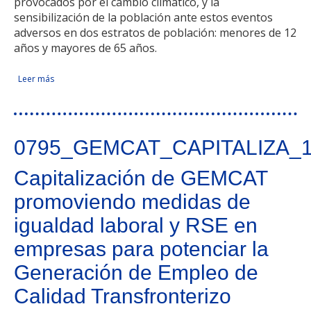
provocados por el cambio climático, y la
sensibilización de la población ante estos eventos
adversos en dos estratos de población: menores de 12
años y mayores de 65 años.
Leer más
sobre Protección Transfronteriza de EMerxencias dirigida a la
Facebook Like
Compartir en Facebook
Tweet Widget
Linkedin Share Button
POblación de la Eurorregión Galicia-Norte de Portugal
0795_GEMCAT_CAPITALIZA_
Capitalización de GEMCAT
promoviendo medidas de
igualdad laboral y RSE en
empresas para potenciar la
Generación de Empleo de
Calidad Transfronterizo