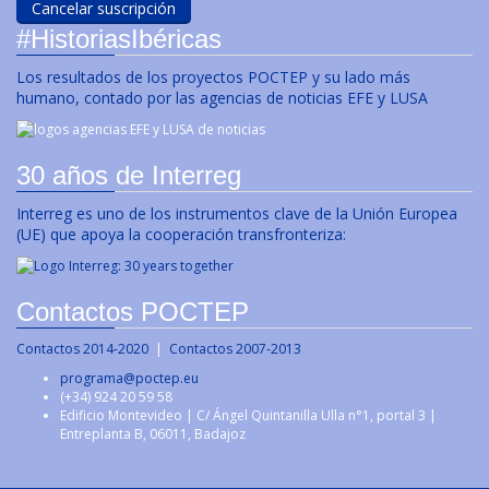
#HistoriasIbéricas
Los resultados de los proyectos POCTEP y su lado más
humano, contado por las agencias de noticias EFE y LUSA
30 años de Interreg
Interreg es uno de los instrumentos clave de la Unión Europea
(UE) que apoya la cooperación transfronteriza:
Contactos POCTEP
Contactos 2014-2020
|
Contactos 2007-2013
programa@poctep.eu
(+34) 924 20 59 58
Edificio Montevideo | C/ Ángel Quintanilla Ulla n°1, portal 3 |
Entreplanta B, 06011, Badajoz