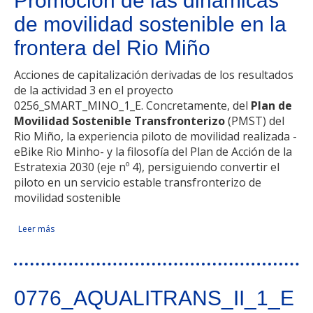
Promoción de las dinámicas
de movilidad sostenible en la
frontera del Rio Miño
Acciones de capitalización derivadas de los resultados
de la actividad 3 en el proyecto
0256_SMART_MINO_1_E. Concretamente, del
Plan de
Movilidad Sostenible Transfronterizo
(PMST) del
Rio Miño, la experiencia piloto de movilidad realizada -
eBike Rio Minho- y la filosofía del Plan de Acción de la
Estratexia 2030 (eje nº 4), persiguiendo convertir el
piloto en un servicio estable transfronterizo de
movilidad sostenible
Leer más
sobre Promoción de las dinámicas de movilidad sostenible
Facebook Like
Compartir en Facebook
Tweet Widget
Linkedin Share Button
en la frontera del Rio Miño
0776_AQUALITRANS_II_1_E