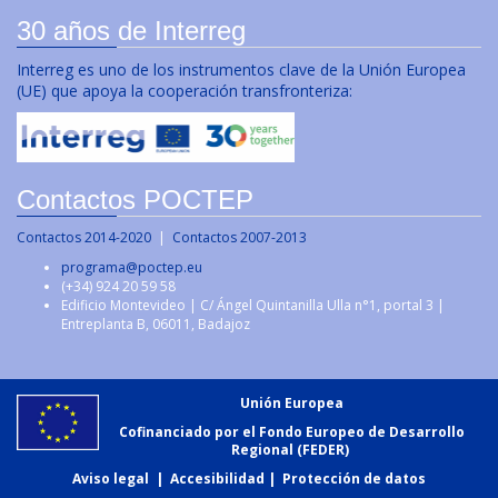
30 años de Interreg
Interreg es uno de los instrumentos clave de la Unión Europea
(UE) que apoya la cooperación transfronteriza:
Contactos POCTEP
Contactos 2014-2020
|
Contactos 2007-2013
programa@poctep.eu
(+34) 924 20 59 58
Edificio Montevideo | C/ Ángel Quintanilla Ulla n°1, portal 3 |
Entreplanta B, 06011, Badajoz
Unión Europea
Cofinanciado por el Fondo Europeo de Desarrollo
Regional (FEDER)
Aviso legal
|
Accesibilidad
|
Protección de datos