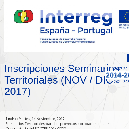
Pasar al contenido principal
Inscripciones Seminarios
2007-20
Inicio
Territoriales (NOV / DIC
2021-20
Presentación
2017)
Convocatorias
Proyectos Aprobados
Fecha:
Martes, 14 Noviembre, 2017
Comunicación
Seminarios Territoriales para los proyectos aprobados de la 1ª
Convocatoria del POCTEP 2014/2020: