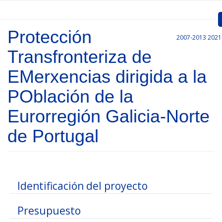
Pasar al contenido principal
Protección
2007-2013
2021
Inicio
Transfronteriza de
Presentación
EMerxencias dirigida a la
Convocatorias
POblación de la
Proyectos Aprobados
Eurorregión Galicia-Norte
Comunicación
de Portugal
Documentos
Gestión de Proyectos
Mostrar
Identificación del proyecto
Enlaces
Mostrar
Presupuesto