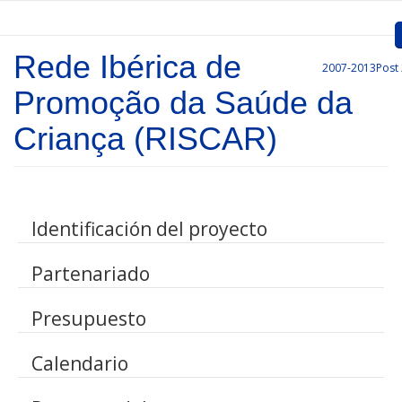
Passar para o conteúdo principal
Rede Ibérica de
2007-2013
Post
Inicio
Promoção da Saúde da
Apresentação
Criança (RISCAR)
Convocatórias
Projetos Aprovados
Identificación del proyecto
Comunicação
Partenariado
Documentos
Gestão de Projetos
Presupuesto
Ligações
Calendario