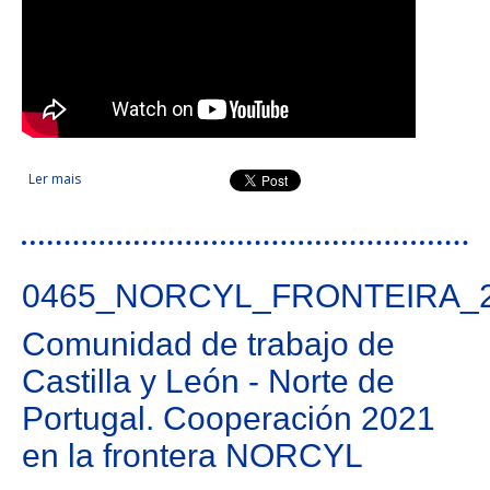
Ler mais
acerca de Unicidade - Eurocidade Valença-Tui, a Unicidade
0465_NORCYL_FRONTEIRA_
Comunidad de trabajo de
Castilla y León - Norte de
Portugal. Cooperación 2021
en la frontera NORCYL