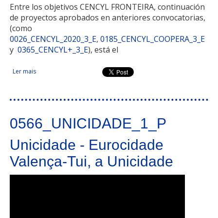
Entre los objetivos CENCYL FRONTEIRA, continuación
de proyectos aprobados en anteriores convocatorias,
(como
0026_CENCYL_2020_3_E
,
0185_CENCYL_COOPERA_3_E
y
0365_CENCYL+_3_E
), está el
Ler mais
acerca de CENCYL FRONTEIRA - Comunidad de trabajo Castilla
y León - Centro de Portugal. Cooperación 2021 en la frontera
CENCYL
0566_UNICIDADE_1_P
Unicidade - Eurocidade
Valença-Tui, a Unicidade