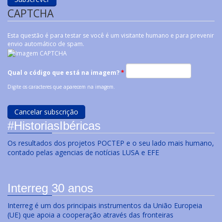
CAPTCHA
Esta questão é para testar se você é um visitante humano e para prevenir
envio automático de spam.
Qual o código que está na imagem?
*
Digite os caracteres que aparecem na imagem.
#HistoriasIbéricas
Os resultados dos projetos POCTEP e o seu lado mais humano,
contado pelas agencias de notícias LUSA e EFE
Interreg 30 anos
Interreg é um dos principais instrumentos da União Europeia
(UE) que apoia a cooperação através das fronteiras