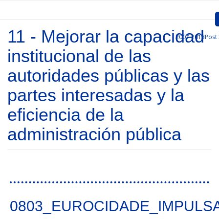
Passar para o conteúdo principal
11 - Mejorar la capacidad
2007-2013
Post
Inicio
institucional de las
Apresentação
autoridades públicas y las
Convocatórias
partes interesadas y la
Projetos Aprovados
eficiencia de la
Comunicação
administración pública
Documentos
Gestão de Projetos
Páginas
Ligações
0803_EUROCIDADE_IMPULS