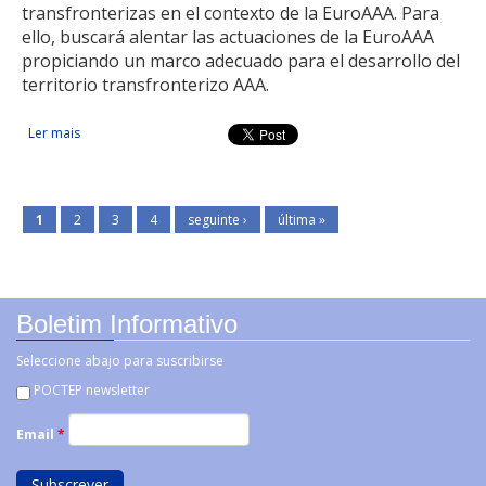
transfronterizas en el contexto de la EuroAAA. Para
ello, buscará alentar las actuaciones de la EuroAAA
propiciando un marco adecuado para el desarrollo del
territorio transfronterizo AAA.
Ler mais
acerca de Gabinete de iniciativas transfronterizas de la
Eurorregión Alentejo-Algarve-Andalucía post 2020
1
2
3
4
seguinte ›
última »
Boletim Informativo
Seleccione abajo para suscribirse
POCTEP newsletter
Email
*