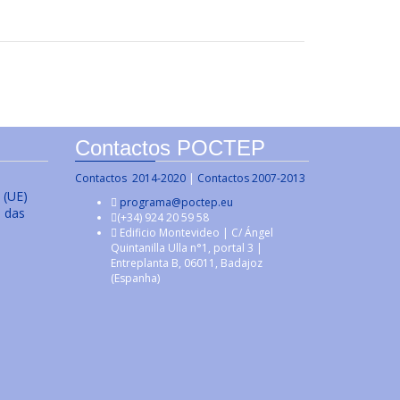
Contactos POCTEP
Contactos 2014-2020
|
Contactos 2007-2013
 (UE)
programa@poctep.eu
s das
(+34) 924 20 59 58
Edificio Montevideo | C/ Ángel
Quintanilla Ulla n°1, portal 3 |
Entreplanta B, 06011, Badajoz
(Espanha)