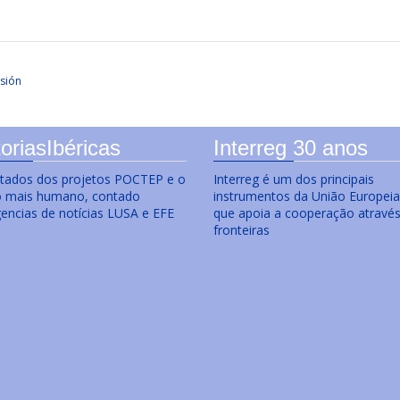
sión
oriasIbéricas
Interreg 30 anos
ltados dos projetos POCTEP e o
Interreg é um dos principais
o mais humano, contado
instrumentos da União Europeia
gencias de notícias LUSA e EFE
que apoia a cooperação atravé
fronteiras