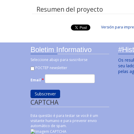
Resumen del proyecto
Versión para impre
Boletim Informativo
#Hist
Seleccione abajo para suscribirse
Os resu
seu lad
POCTEP newsletter
pelas a
Email
*
CAPTCHA
Esta questão é para testar se você é um
visitante humano e para prevenir envio
automático de spam.