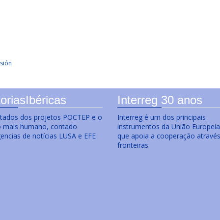
sión
oriasIbéricas
Interreg 30 anos
ltados dos projetos POCTEP e o
Interreg é um dos principais
o mais humano, contado
instrumentos da União Europeia
gencias de notícias LUSA e EFE
que apoia a cooperação atravé
fronteiras