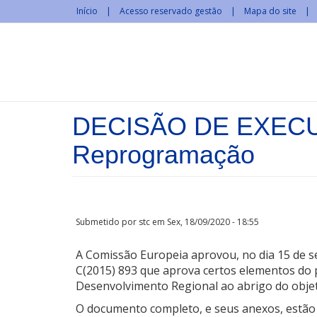
Passar para o conteúdo principal
Início
Acesso reservado gestão
Mapa do site
DECISÃO DE EXECUÇ
Reprogramação
Submetido por
stc
em Sex, 18/09/2020 - 18:55
A Comissão Europeia aprovou, no dia 15 de 
C(2015) 893 que aprova certos elementos d
Desenvolvimento Regional ao abrigo do objet
O documento completo, e seus anexos, estão d