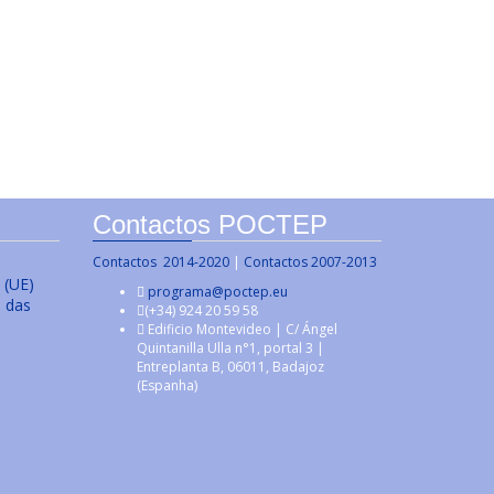
Contactos POCTEP
Contactos 2014-2020
|
Contactos 2007-2013
 (UE)
programa@poctep.eu
s das
(+34) 924 20 59 58
Edificio Montevideo | C/ Ángel
Quintanilla Ulla n°1, portal 3 |
Entreplanta B, 06011, Badajoz
(Espanha)