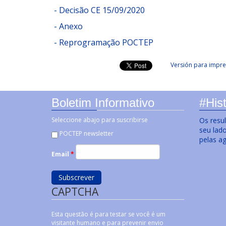
- Decisão CE 15/09/2020
- Anexo
- Reprogramação POCTEP
Versión para impre
Boletim Informativo
#Hist
Seleccione abajo para suscribirse
Os resu
seu lad
POCTEP newsletter
pelas a
Email
*
CAPTCHA
Esta questão é para testar se você é um
visitante humano e para prevenir envio