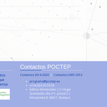
Contactos POCTEP
ntos
Contactos 2014-2020
|
Contactos 2007-2013
que
programa@poctep.eu
eriza:
(+34) 924 20 59 58
Edificio Montevideo | C/ Ángel
Quintanilla Ulla n°1, portal 3 |
Entreplanta B, 06011, Badajoz