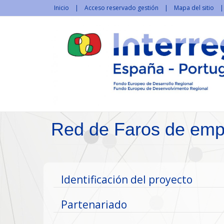
Pasar al contenido principal
Inicio
Acceso reservado gestión
Mapa del sitio
Red de Faros de emp
Mostrar
Identificación del proyecto
Mostrar
Partenariado