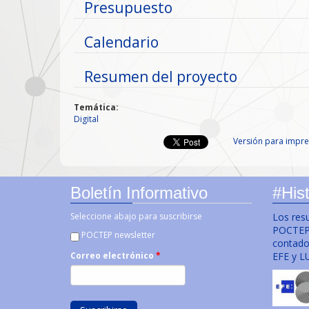
Mostrar
Presupuesto
Mostrar
Calendario
Mostrar
Resumen del proyecto
Temática:
Digital
Versión para impre
Boletín Informativo
#Hist
Seleccione abajo para suscribirse
Los res
POCTEP 
POCTEP newsletter
contado 
EFE y L
Correo electrónico
*