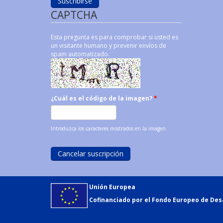
CAPTCHA
Esta pregunta es para comprobar si usted es
un visitante humano y prevenir envíos de
spam automatizado.
¿Cuál es el código de la imagen?
*
Introduzca los caracteres mostrados en la imagen.
Unión Europea
Cofinanciado por el Fondo Europeo de Desa