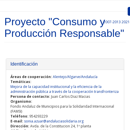
Pasar al contenido principal
Proyecto "Consumo y
2007-2013
2021
Inicio
Producción Responsable"
Presentación
Convocatorias
Proyectos Aprobados
Identificación
Comunicación
Áreas de cooperación:
Alentejo/Algarve/Andalucía
Temáticas:
Mejora de la capacidad institucional y la eficiencia de la
Documentos
administración pública a través de la cooperación transfronteriza
Persona de contacto:
Juan Carlos Diaz Macias
Gestión de Proyectos
Organismo:
Fondo Andaluz de Municipios para la Solidaridad Internacional
(FAMSI)
Enlaces
Teléfono:
954293229
E-mail:
sonia.azuar@andaluciasolidaria.org
Dirección:
Avda. de la Constitucion 24, 1º planta