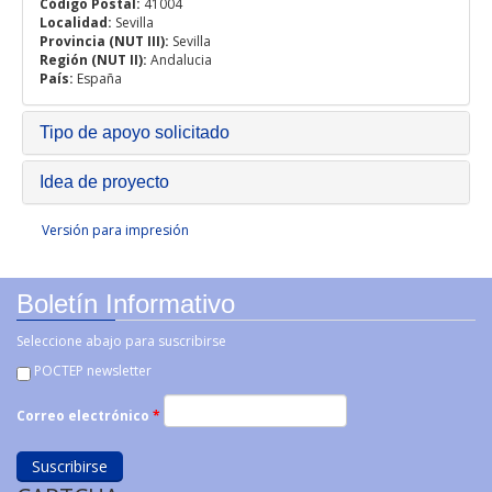
Código Postal:
41004
Localidad:
Sevilla
Provincia (NUT III):
Sevilla
Región (NUT II):
Andalucia
País:
España
Tipo de apoyo solicitado
Idea de proyecto
Versión para impresión
Boletín Informativo
Seleccione abajo para suscribirse
POCTEP newsletter
Correo electrónico
*