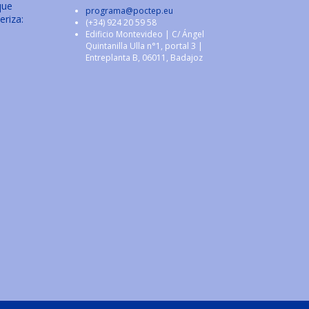
que
programa@poctep.eu
eriza:
(+34) 924 20 59 58
Edificio Montevideo | C/ Ángel
Quintanilla Ulla n°1, portal 3 |
Entreplanta B, 06011, Badajoz