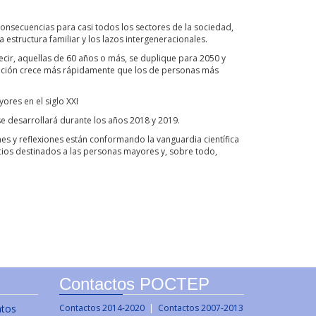
 consecuencias para casi todos los sectores de la sociedad,
a estructura familiar y los lazos intergeneracionales.
cir, aquellas de 60 años o más, se duplique para 2050 y
blación crece más rápidamente que los de personas más
ores en el siglo XXI
e desarrollará durante los años 2018 y 2019.
es y reflexiones están conformando la vanguardia científica
icios destinados a las personas mayores y, sobre todo,
Contactos POCTEP
ntos
Contactos 2014-2020
|
Contactos 2007-2013