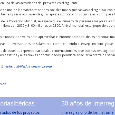
 una de las actividades del proyecto es el siguiente:
e en una de las transformaciones sociales más significativas del siglo XXI, con
ienes y servicios (viviendas, transportes, protección social...), así como para l
s de la Población Mundial, se espera que el número de personas mayores, es de
 millones en 2050 y 3100 millones en 2100. A nivel mundial, este grupo de po
cas a todos los niveles para aprovechar el enorme potencial de las personas may
rmarán “Conversaciones en Salamanca: comprendiendo el envejecimiento” y que s
 de aquellos expertos, nacionales e internacionales, que con sus investigacion
os desafíos y a las nuevas oportunidades, permitirá adecuar la oferta de serv
:
/sites/default/files/cie_dossier_prensa
sión
oriasIbéricas
30 años de Interreg
ultados de los proyectos
Interreg es uno de los instrume