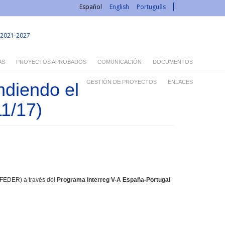
Español
English
Português
2021-2027
AS
PROYECTOS APROBADOS
COMUNICACIÓN
DOCUMENTOS
GESTIÓN DE PROYECTOS
ENLACES
iendo el
1/17)
(FEDER) a través del
Programa Interreg V-A España-Portugal