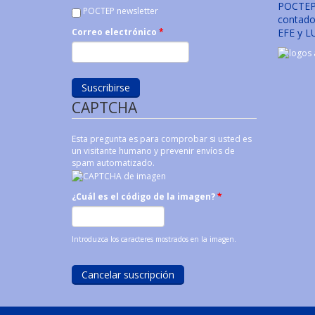
POCTEP 
POCTEP newsletter
contado 
EFE y L
Correo electrónico
*
CAPTCHA
Esta pregunta es para comprobar si usted es
un visitante humano y prevenir envíos de
spam automatizado.
¿Cuál es el código de la imagen?
*
Introduzca los caracteres mostrados en la imagen.