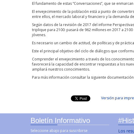
El fundamento de estas “Conversaciones”, que se enmarcan en
El envejecimiento de la población está a punto de convertirs
entre ellos, el mercado laboral y financiero y la demanda de b
Según datos de la revisión de 2017 del informe Perspectiva
triplique para 2100: pasará de 962 millones en 2017 a 2100
jóvenes.
Es necesario un cambio de actitud, de políticas y de prácti
Este el principal objetivo del ciclo de diálogos que confo
Comprender el envejecimiento a través de los conocimientos
favorecerá la capacidad de encontrar respuestas a los nuev
ampliará nuestros conocimientos.
Para más información consultar la siguiente documentación
Versión para impre
Boletín Informativo
#Hist
Seleccione abajo para suscribirse
Los res