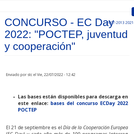
Pasar al contenido principal
CONCURSO - EC Day
2007-2013
2021
Inicio
2022: "POCTEP, juventud
Presentación
y cooperación"
Convocatorias
Proyectos Aprobados
Enviado por
stc
el Vie, 22/07/2022 - 12:42
Comunicación
Documentos
Las bases están disponibles para descarga en
este enlace:
Gestión de Proyectos
bases del concurso ECDay 2022
POCTEP
Enlaces
El 21 de septiembre es el
Día de la Cooperación Europea