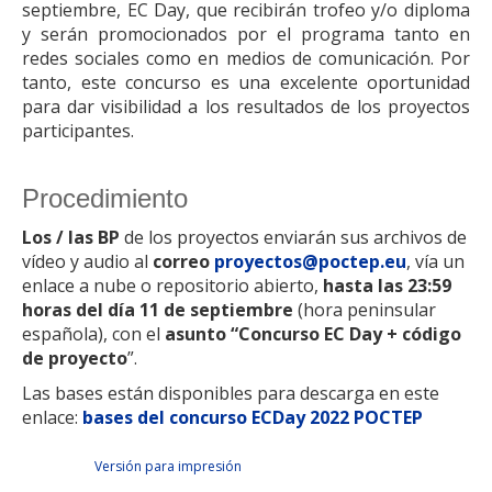
septiembre, EC Day, que recibirán trofeo y/o diploma
y serán promocionados por el programa tanto en
redes sociales como en medios de comunicación. Por
tanto, este concurso es una excelente oportunidad
para dar visibilidad a los resultados de los proyectos
participantes.
Procedimiento
Los / las BP
de los proyectos enviarán sus archivos de
vídeo y audio al
correo
proyectos@poctep.eu
, vía un
enlace a nube o repositorio abierto,
hasta las 23:59
horas del día 11 de septiembre
(hora peninsular
española), con el
asunto “Concurso EC Day + código
de proyecto
”.
Las bases están disponibles para descarga en este
enlace:
bases del concurso ECDay 2022 POCTEP
Facebook Like
Tweet Widget
Linkedin Share Button
Versión para impresión