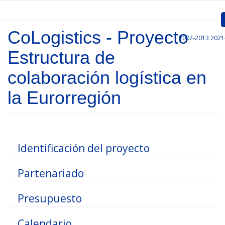
Pasar al contenido principal
CoLogistics - Proyecto
2007-2013
2021
Inicio
Estructura de
Presentación
colaboración logística en
Convocatorias
la Eurorregión
Proyectos Aprobados
Comunicación
Mostrar
Identificación del proyecto
Documentos
Mostrar
Partenariado
Gestión de Proyectos
Enlaces
Mostrar
Presupuesto
Mostrar
Calendario