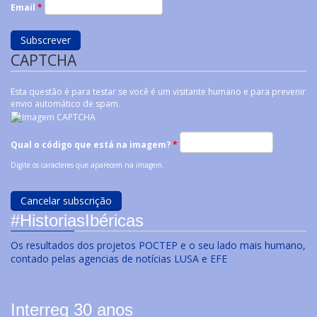
Email
*
CAPTCHA
Esta questão é para testar se você é um visitante humano e para prevenir
envio automático de spam.
Qual o código que está na imagem?
*
Digite os caracteres que aparecem na imagem.
#HistoriasIbéricas
Os resultados dos projetos POCTEP e o seu lado mais humano,
contado pelas agencias de notícias LUSA e EFE
Interreg 30 anos