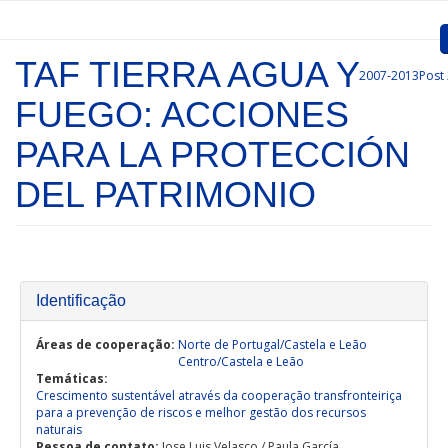
Passar para o conteúdo principal
TAF TIERRA AGUA Y
2007-2013
Post
Inicio
FUEGO: ACCIONES
Apresentação
PARA LA PROTECCIÓN
Convocatórias
DEL PATRIMONIO
Projetos Aprovados
Comunicação
Identificação
Documentos
Gestão de Projetos
Áreas de cooperação:
Norte de Portugal/Castela e Leão
Centro/Castela e Leão
Temáticas:
Ligações
Crescimento sustentável através da cooperação transfronteiriça
para a prevenção de riscos e melhor gestão dos recursos
naturais
Pessoa de contato:
Jose Luis Velasco / Paula García