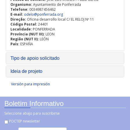
Organismo:
Ayuntamiento de Ponferrada
Telefone:
0034987456462
E-mail:
odelo@ponferrada.org
Direção:
Oficina desarrollo local C/ EL RELOJ Nº 11
Código Postal:
24401
Localidade:
PONFERRADA
Província (NUT III):
LEON
Região (NUT II):
LEÓN
País:
ESPAÑA
Tipo de apoio solicitado
Ideia de projeto
Versión para impresión
Boletim Informativo
Seleccione abajo para suscribirse
POCTEP newsletter