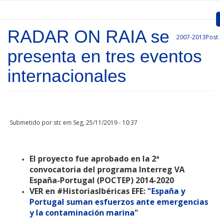
Passar para o conteúdo principal
RADAR ON RAIA se
2007-2013
Post
Inicio
presenta en tres eventos
Apresentação
internacionales
Convocatórias
Projetos Aprovados
Submetido por
stc
em Seg, 25/11/2019 - 10:37
Comunicação
Documentos
El proyecto fue aprobado en la 2ª
convocatoria del programa Interreg VA
Gestão de Projetos
España-Portugal (POCTEP) 2014-2020
Ligações
VER en #HistoriasIbéricas EFE:
"España y
Portugal suman esfuerzos ante emergencias
y la contaminación marina
"