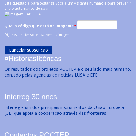
Esta questão é para testar se você é um visitante humano e para prevenir
envio automático de spam.
Qual o código que está na imagem?
*
Digite os caracteres que aparecem na imagem.
#HistoriasIbéricas
Os resultados dos projetos POCTEP e o seu lado mais humano,
contado pelas agencias de notícias LUSA e EFE
Interreg 30 anos
Interreg é um dos principais instrumentos da União Europeia
(UE) que apoia a cooperação através das fronteiras
Contactos POCTEP