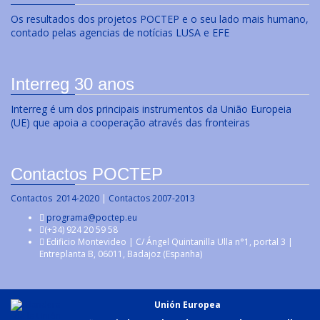
Os resultados dos projetos POCTEP e o seu lado mais humano,
contado pelas agencias de notícias LUSA e EFE
Interreg 30 anos
Interreg é um dos principais instrumentos da União Europeia
(UE) que apoia a cooperação através das fronteiras
Contactos POCTEP
Contactos 2014-2020
|
Contactos 2007-2013
programa@poctep.eu
(+34) 924 20 59 58
Edificio Montevideo | C/ Ángel Quintanilla Ulla n°1, portal 3 |
Entreplanta B, 06011, Badajoz (Espanha)
Unión Europea