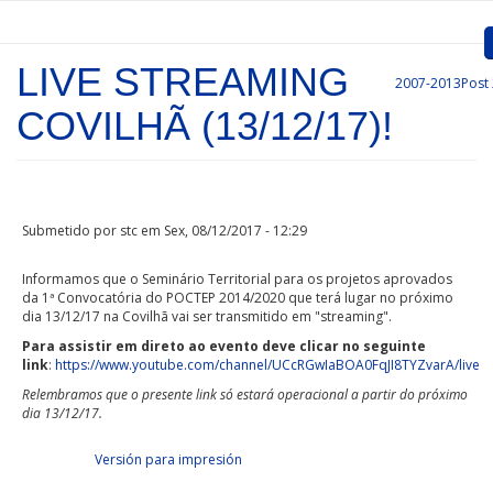
Passar para o conteúdo principal
LIVE STREAMING
2007-2013
Post
Inicio
COVILHÃ (13/12/17)!
Apresentação
Convocatórias
Submetido por
stc
em Sex, 08/12/2017 - 12:29
Projetos Aprovados
Informamos que o Seminário Territorial para os projetos aprovados
Comunicação
da 1ª Convocatória do POCTEP 2014/2020 que terá lugar no próximo
dia 13/12/17 na Covilhã vai ser transmitido em "streaming".
Documentos
Para assistir em direto ao evento deve clicar no seguinte
link
:
https://www.youtube.com/channel/UCcRGwIaBOA0FqJI8TYZvarA/live
Gestão de Projetos
Relembramos que o presente link só estará operacional a partir do próximo
dia 13/12/17.
Ligações
Facebook Like
Tweet Widget
Linkedin Share Button
Versión para impresión