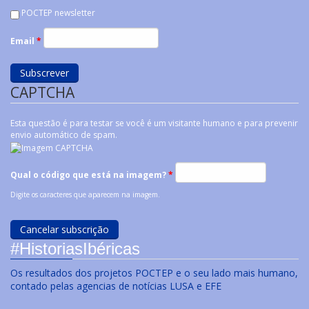
POCTEP newsletter
Email
*
CAPTCHA
Esta questão é para testar se você é um visitante humano e para prevenir
envio automático de spam.
Qual o código que está na imagem?
*
Digite os caracteres que aparecem na imagem.
#HistoriasIbéricas
Os resultados dos projetos POCTEP e o seu lado mais humano,
contado pelas agencias de notícias LUSA e EFE