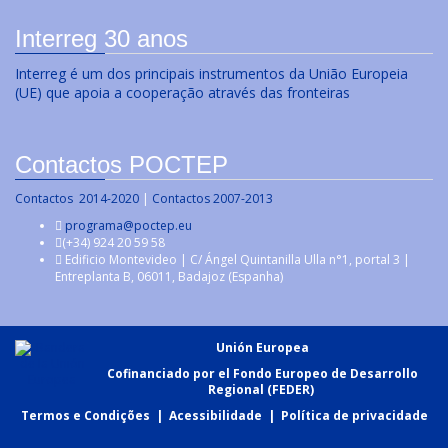
Interreg 30 anos
Interreg é um dos principais instrumentos da União Europeia
(UE) que apoia a cooperação através das fronteiras
Contactos POCTEP
Contactos 2014-2020
|
Contactos 2007-2013
programa@poctep.eu
(+34) 924 20 59 58
Edificio Montevideo | C/ Ángel Quintanilla Ulla n°1, portal 3 |
Entreplanta B, 06011, Badajoz (Espanha)
Unión Europea
Cofinanciado por el Fondo Europeo de Desarrollo
Regional (FEDER)
Termos e Condições
|
Acessibilidade
|
Política de privacidade