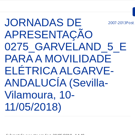
Passar para o conteúdo principal
JORNADAS DE
2007-2013
Post
Inicio
APRESENTAÇÃO
Apresentação
0275_GARVELAND_5_E
Convocatórias
PARA A MOVILIDADE
Projetos Aprovados
ELÉTRICA ALGARVE-
Comunicação
ANDALUCÍA (Sevilla-
Documentos
Vilamoura, 10-
11/05/2018)
Gestão de Projetos
Ligações