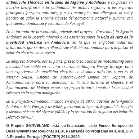
al Vehículo Eléctrico en la zona de Algarve y Andalucía
y su puesta en
marcha beneficiará a la ciudadanía de ambas regiones, a los espacios
protegidos (parques naturales) y a los municipios que alberguen la red y
pondrá en valor la enorme riqueza del patrimonio natural y cultural con
que cuentan Andalucía y esta zona de Portugal.
En la jornada de presentación, además del proyecto Garveland, la Agencia
Andaluza de la Energía informó a los asistentes sobre la
Hoja de ruta de la
movilidad eléctrica en Andalucía
, en la que se engloban todas las
actuaciones que se desarrollan desde el Gobierno Andaluz para impulsar el
vehículo eléctrico en la región.
La empresa MUVING, por su parte, presentó soluciones de motosharing para
movilidad sostenible en el entorno urbano; Albufera Energy Storage contó
una experiencia de movilidad eléctrica en destinos turísticos como es el
sistema SALSA, Sistema de Automovilidad Limpia con Soporte de
Almacenamiento para su aplicación en la ruta turística El Quijote; y el
Ayuntamiento de Málaga expuso su proyecto para impulsar la movilidad
eléctrica en la capital malagueña.
En el proyecto Garveland, iniciado en mayo de 2017, además de la Agencia
Andaluza de la Energía y de FAMP, participan la Agencia Regional de Energía
y Medioambiente del Algarve (AREAL) y la Asociación Portuguesa del Vehículo
Eléctrico (APVE)."
O Projeto GARVELAND está co-financiado pelo Fundo Europeo de
Desenvolvimento Regional (FEDER) através do Programa INTERREG V-
.
A Espanha-Portugal (POCTEP) 2014-2020