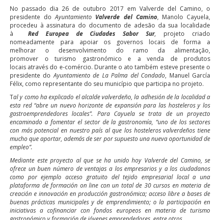
No passado dia 26 de outubro 2017 em Valverde del Camino, o
presidente do
Ayuntamiento
Valverde del Camino
, Manolo Cayuela,
procedeu à assinatura do documento de adesão da sua localidade
à
Red Europea de Ciudades Sabor Sur
,
projeto criado
nomeadamente para apoiar os governos locais de forma a
melhorar o desenvolvimento do ramo da alimentação,
promover o turismo gastronómico e a venda de produtos
locais através do e-comércio. Durante o ato também esteve presente o
presidente do
Ayuntamiento de La Palma del Condado
, Manuel García
Félix, como representante do seu município que participa no projeto.
T
al y como ha explicado el alcalde valverdeño, la adhesión de la localidad a
esta red “abre un nuevo horizonte de expansión para las hosteleros y los
gastroemprendedores locales”. Para Cayuela se trata de un proyecto
encaminado a fomentar el sector de la gastronomía, “uno de los sectores
con más potencial en nuestro país al que los hosteleros valverdeños tiene
mucho que aportar, además de ser por supuesto una nueva oportunidad de
empleo”.
Mediante este proyecto al que se ha unido hoy Valverde del Camino, se
ofrece un buen número de ventajas a los empresarios y a los ciudadanos
como por ejemplo acceso gratuito del tejido empresarial local a una
plataforma de formación on line con un total de 30 cursos en materia de
creación e innovación en producción gastronómica; acceso libre a bases de
buenas prácticas municipales y de emprendimiento; o la participación en
iniciativas a cofinanciar con fondos europeos en materia de turismo
gastronómico y formación de jóvenes emprendedores, entre otros.