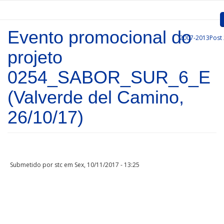
Passar para o conteúdo principal
Evento promocional do
2007-2013
Post
Inicio
projeto
Apresentação
0254_SABOR_SUR_6_E
Convocatórias
(Valverde del Camino,
Projetos Aprovados
26/10/17)
Comunicação
Documentos
Submetido por
stc
em Sex, 10/11/2017 - 13:25
Gestão de Projetos
Ligações