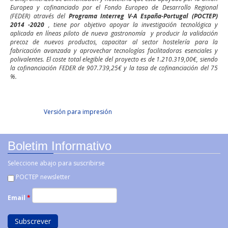
Europea y cofinanciado por el Fondo Europeo de Desarrollo Regional
(FEDER) através del
Programa Interreg V-A España-Portugal (POCTEP)
2014 -2020
, tiene por objetivo apoyar la investigación tecnológica y
aplicada en líneas piloto de nueva gastronomía y producir la validación
precoz de nuevos productos, capacitar al sector hostelería para la
fabricación avanzada y aprovechar tecnologías facilitadoras esenciales y
polivalentes. El coste total elegible del proyecto es de 1.210.319,00€, siendo
la cofinanciación FEDER de 907.739,25€ y la tasa de cofinanciación del 75
%.
Facebook Like
Compartir en Facebook
Tweet Widget
Linkedin Share Button
Versión para impresión
Boletim Informativo
Seleccione abajo para suscribirse
POCTEP newsletter
Email
*