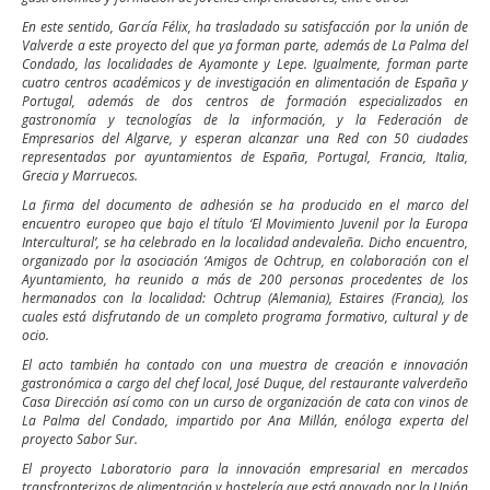
En este sentido, García Félix, ha trasladado su satisfacción por la unión de
Valverde a este proyecto del que ya forman parte, además de La Palma del
Condado, las localidades de Ayamonte y Lepe. Igualmente, forman parte
cuatro centros académicos y de investigación en alimentación de España y
Portugal, además de dos centros de formación especializados en
gastronomía y tecnologías de la información, y la Federación de
Empresarios del Algarve, y esperan alcanzar una Red con 50 ciudades
representadas por ayuntamientos de España, Portugal, Francia, Italia,
Grecia y Marruecos.
La firma del documento de adhesión se ha producido en el marco del
encuentro europeo que bajo el título ‘El Movimiento Juvenil por la Europa
Intercultural’, se ha celebrado en la localidad andevaleña. Dicho encuentro,
organizado por la asociación ‘Amigos de Ochtrup, en colaboración con el
Ayuntamiento, ha reunido a más de 200 personas procedentes de los
hermanados con la localidad: Ochtrup (Alemania), Estaires (Francia), los
cuales está disfrutando de un completo programa formativo, cultural y de
ocio.
El acto también ha contado con una muestra de creación e innovación
gastronómica a cargo del chef local, José Duque, del restaurante valverdeño
Casa Dirección así como con un curso de organización de cata con vinos de
La Palma del Condado, impartido por Ana Millán, enóloga experta del
proyecto Sabor Sur.
El proyecto Laboratorio para la innovación empresarial en mercados
transfronterizos de alimentación y hostelería que está apoyado por la Unión