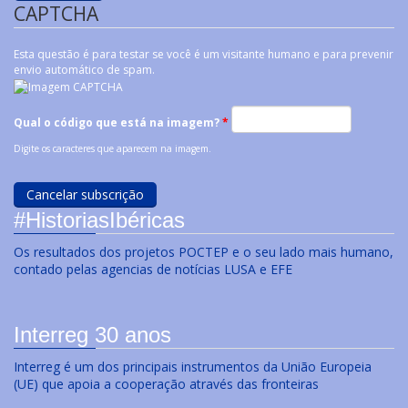
CAPTCHA
Esta questão é para testar se você é um visitante humano e para prevenir
envio automático de spam.
Qual o código que está na imagem?
*
Digite os caracteres que aparecem na imagem.
#HistoriasIbéricas
Os resultados dos projetos POCTEP e o seu lado mais humano,
contado pelas agencias de notícias LUSA e EFE
Interreg 30 anos
Interreg é um dos principais instrumentos da União Europeia
(UE) que apoia a cooperação através das fronteiras