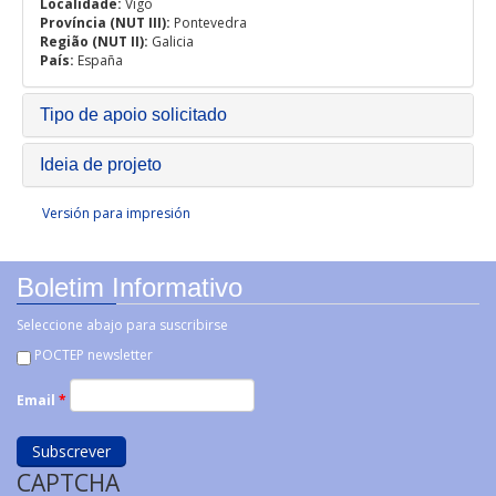
Localidade:
Vigo
Província (NUT III):
Pontevedra
Região (NUT II):
Galicia
País:
España
Tipo de apoio solicitado
Ideia de projeto
Versión para impresión
Boletim Informativo
Seleccione abajo para suscribirse
POCTEP newsletter
Email
*
CAPTCHA