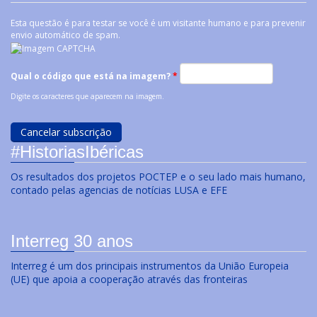
Esta questão é para testar se você é um visitante humano e para prevenir
envio automático de spam.
Qual o código que está na imagem?
*
Digite os caracteres que aparecem na imagem.
#HistoriasIbéricas
Os resultados dos projetos POCTEP e o seu lado mais humano,
contado pelas agencias de notícias LUSA e EFE
Interreg 30 anos
Interreg é um dos principais instrumentos da União Europeia
(UE) que apoia a cooperação através das fronteiras