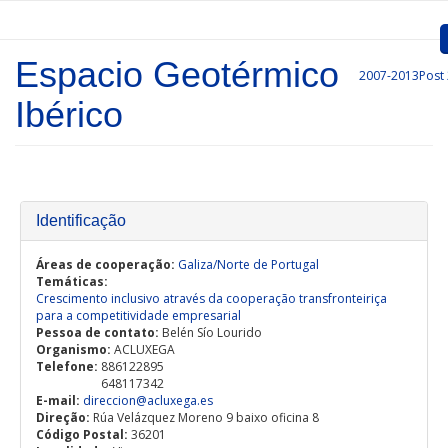
Passar para o conteúdo principal
Espacio Geotérmico
2007-2013
Post
Inicio
Ibérico
Apresentação
Convocatórias
Projetos Aprovados
Identificação
Comunicação
Áreas de cooperação:
Galiza/Norte de Portugal
Temáticas:
Crescimento inclusivo através da cooperação transfronteiriça
Documentos
para a competitividade empresarial
Pessoa de contato:
Belén Sío Lourido
Gestão de Projetos
Organismo:
ACLUXEGA
Telefone:
886122895
Ligações
648117342
E-mail:
direccion@acluxega.es
Direção:
Rúa Velázquez Moreno 9 baixo oficina 8
Código Postal:
36201