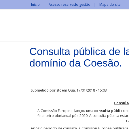
Passar para o conteúdo principal
Início
Acesso reservado gestão
Mapa do site
Consulta pública de 
domínio da Coesão.
Submetido por
stc
em Qua, 17/01/2018 - 15:03
Consult
A Comissão Europeia lançou uma
consulta pública
so
financeiro plurianual pós-2020. A consulta pública esta
r
Após o período de consulta, a Comisión Europea publicará