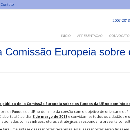
Contato
2007-2013
INICIO
APRESENTAÇÃO
CONVOCATÓ
la Comissão Europeia sobre
a pública de la Comissão Europeia sobre os fundos da UE no domínio d
bre os Fundos da UE no dominio da coesão com o objetivo de orientar e defi
rá aberta até ao dia
8 de março de 2018
e convidam-se todos os cidadãos e o
elacionadas com as infraestruturas estratégicas a responder à presente consult
 e fará uma síntese das respostas recebidas. As suas respostas serão tidas 