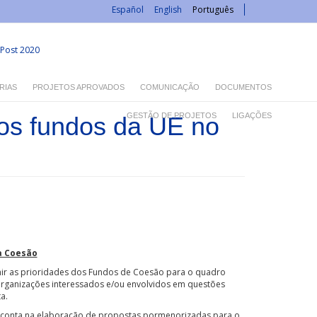
Español
English
Português
Post 2020
RIAS
PROJETOS APROVADOS
COMUNICAÇÃO
DOCUMENTOS
GESTÃO DE PROJETOS
LIGAÇÕES
 os fundos da UE no
a Coesão
nir as prioridades dos Fundos de Coesão para o quadro
rganizações interessados e/ou envolvidos em questões
a.
em conta na elaboração de propostas pormenorizadas para o