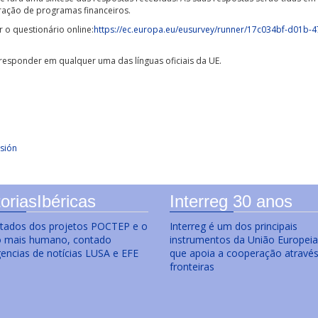
ração de programas financeiros.
 o questionário online:
https://ec.europa.eu/eusurvey/runner/17c034bf-d01b
 responder em qualquer uma das línguas oficiais da UE.
sión
oriasIbéricas
Interreg 30 anos
ltados dos projetos POCTEP e o
Interreg é um dos principais
o mais humano, contado
instrumentos da União Europeia
gencias de notícias LUSA e EFE
que apoia a cooperação atravé
fronteiras