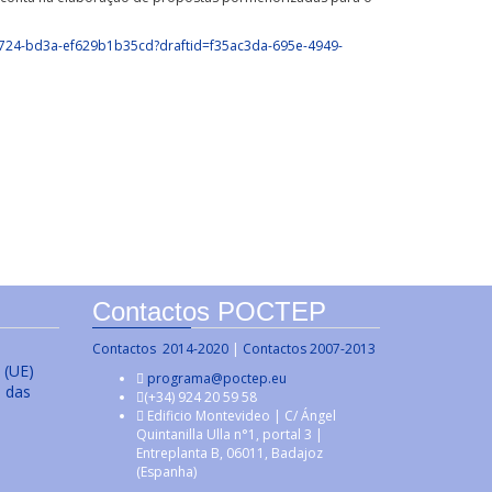
-4724-bd3a-ef629b1b35cd?draftid=f35ac3da-695e-4949-
Contactos POCTEP
Contactos 2014-2020
|
Contactos 2007-2013
 (UE)
programa@poctep.eu
s das
(+34) 924 20 59 58
Edificio Montevideo | C/ Ángel
Quintanilla Ulla n°1, portal 3 |
Entreplanta B, 06011, Badajoz
(Espanha)