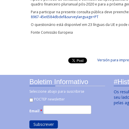
quadro financeiro plurianual pós-2020 e para a próxima ge
Para participar na presente consulta pública deve preencher
8967-45e6584dbdef&surveylanguage=PT
O questionário está disponível em 23 línguas da UE e pode
Fonte Comissão Europeia
Versión para impre
Boletim Informativo
#Hist
Seleccione abajo para suscribirse
Os resu
seu lad
POCTEP newsletter
pelas a
Email
*