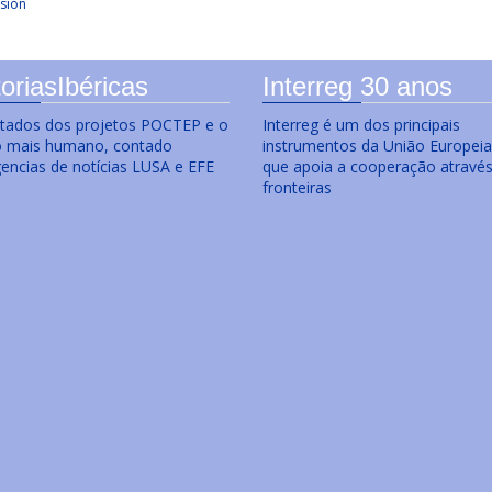
sión
oriasIbéricas
Interreg 30 anos
ltados dos projetos POCTEP e o
Interreg é um dos principais
o mais humano, contado
instrumentos da União Europeia
gencias de notícias LUSA e EFE
que apoia a cooperação atravé
fronteiras