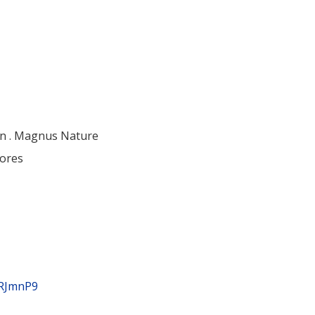
ión . Magnus Nature
tores
RJmnP9