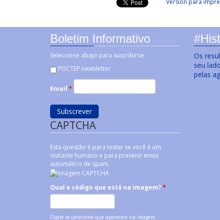
Versión para impre
Boletim Informativo
#Hist
Seleccione abajo para suscribirse
Os resu
seu lad
POCTEP newsletter
pelas a
Email
*
CAPTCHA
Esta questão é para testar se você é um
visitante humano e para prevenir envio
automático de spam.
Qual o código que está na imagem?
*
Digite os caracteres que aparecem na imagem.