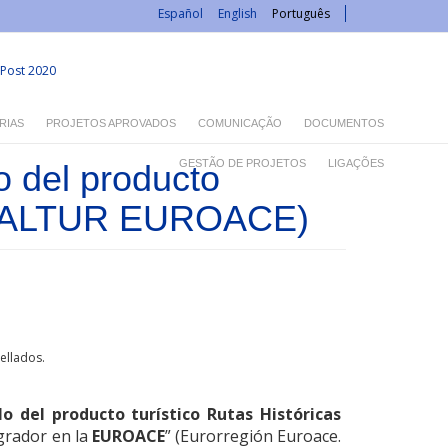
Español
English
Português
Post 2020
RIAS
PROJETOS APROVADOS
COMUNICAÇÃO
DOCUMENTOS
GESTÃO DE PROJETOS
LIGAÇÕES
o del producto
GLOBALTUR EUROACE)
ellados.
lo del producto turístico Rutas Históricas
grador en la
EUROACE
” (Eurorregión Euroace.