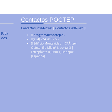
Contactos POCTEP
Contactos 2014-2020
|
Contactos 2007-2013
 (UE)
programa@poctep.eu
s das
(+34) 924 20 59 58
Edificio Montevideo | C/ Ángel
Quintanilla Ulla n°1, portal 3 |
Entreplanta B, 06011, Badajoz
(Espanha)