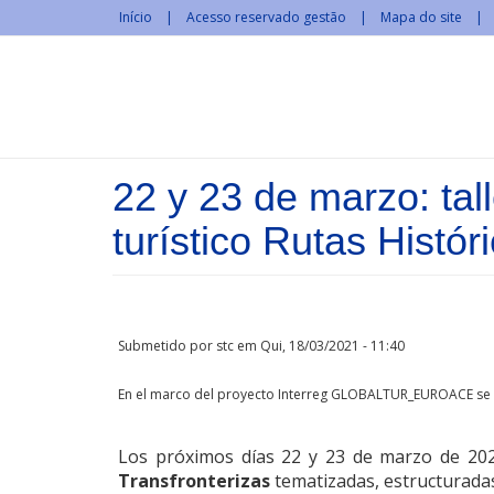
Passar para o conteúdo principal
Início
Acesso reservado gestão
Mapa do site
22 y 23 de marzo: tal
turístico Rutas His
Submetido por
stc
em Qui, 18/03/2021 - 11:40
En el marco del proyecto Interreg GLOBALTUR_EUROACE se van 
Los próximos días 22 y 23 de marzo de 202
Transfronterizas
tematizadas, estructurada