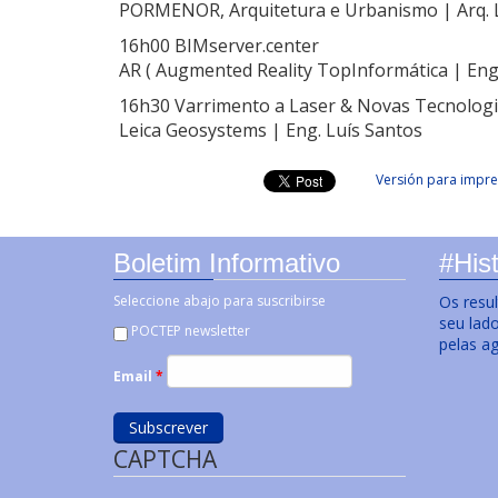
PORMENOR, Arquitetura e Urbanismo | Arq. 
16h00 BIMserver.center
AR ( Augmented Reality TopInformática | Eng.
16h30 Varrimento a Laser & Novas Tecnolog
Leica Geosystems | Eng. Luís Santos
Versión para impre
Boletim Informativo
#Hist
Seleccione abajo para suscribirse
Os resu
seu lad
POCTEP newsletter
pelas a
Email
*
CAPTCHA