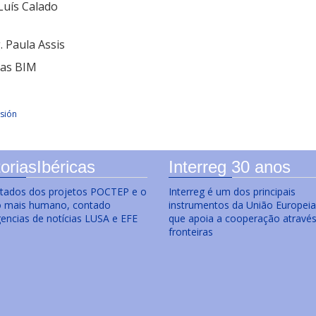
Luís Calado
 Paula Assis
ias BIM
sión
oriasIbéricas
Interreg 30 anos
ltados dos projetos POCTEP e o
Interreg é um dos principais
o mais humano, contado
instrumentos da União Europeia
gencias de notícias LUSA e EFE
que apoia a cooperação atravé
fronteiras