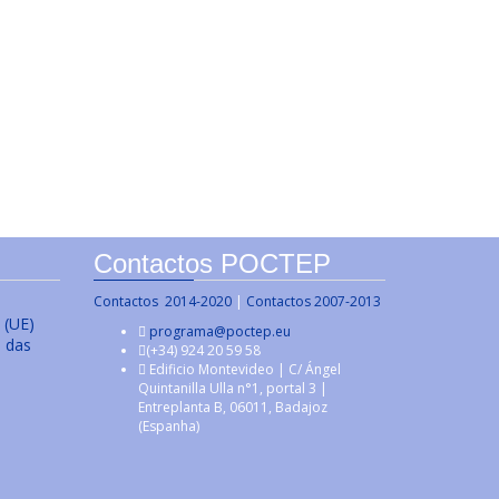
Contactos POCTEP
Contactos 2014-2020
|
Contactos 2007-2013
 (UE)
programa@poctep.eu
s das
(+34) 924 20 59 58
Edificio Montevideo | C/ Ángel
Quintanilla Ulla n°1, portal 3 |
Entreplanta B, 06011, Badajoz
(Espanha)