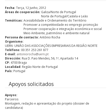
Fecha:
Terça, 12 Junho, 2012
Áreas de cooperación:
Galiza/Norte de Portugal
Norte de Portugal/Castela e Leão
Temáticas:
Acessibilidade e Ordenamento do Território
Promover a competitividade eo emprego promoção
Promover cooperação e integração económica e social
Meio Ambiente, património e ambiente natural
Persona de contacto:
António Rocha
Organismo:
UERN- UNIÃO DAS ASSOCIAÇÕES EMPRESARIAIS DA REGIÃO NORTE
Teléfono:
00 351 253 261 877
E-mail:
antoniorocha@uern.pt
Dirección:
Rua D. Paio Mendes, 56, 1º, Apartado 14
CP:
4700 Braga
Localidad:
Região Norte de Portugal
País:
Portugal
Apoyos solicitados
Apoyos:
Parceiros
Montagem, redação e apresentação do projeto (dossier de
candidatura)