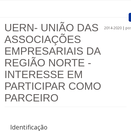
Passar para o conteúdo principal
UERN- UNIÃO DAS
2014-2020
|
pos
Home
ASSOCIAÇÕES
Apresentação
EMPRESARIAIS DA
Projetos aprovados
REGIÃO NORTE -
Convocatórias
INTERESSE EM
Procedimentos
PARTICIPAR COMO
Comunicação
PARCEIRO
Documentos
Regiões
Identificação
Ligações