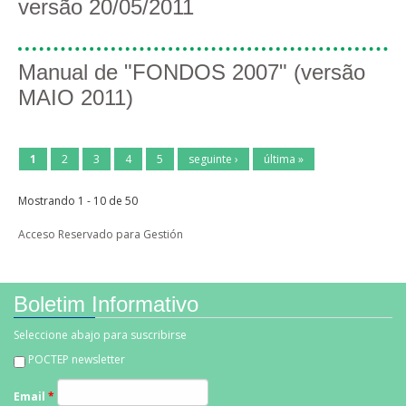
versão 20/05/2011
Manual de "FONDOS 2007" (versão
MAIO 2011)
1
2
3
4
5
seguinte ›
última »
Mostrando 1 - 10 de 50
Acceso Reservado para Gestión
Boletim Informativo
Seleccione abajo para suscribirse
POCTEP newsletter
Email
*