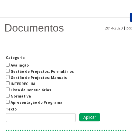
Passar para o conteúdo principal
Documentos
2014-2020
|
pos
Home
Apresentação
Categoría
Projetos aprovados
Avaliação
Convocatórias
Gestão de Projectos: Formulários
Gestão de Projectos: Manuais
Procedimentos
INTERREG IIIA
Lista de Beneficiários
Comunicação
Normativa
Apresentação do Programa
Documentos
Texto
Regiões
Ligações