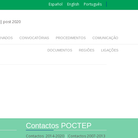
Español
English
Português
|
post 2020
OVADOS
CONVOCATÓRIAS
PROCEDIMENTOS
COMUNICAÇÃO
DOCUMENTOS
REGIÕES
LIGAÇÕES
Contactos POCTEP
Contactos 2014-2020
|
Contactos 2007-2013