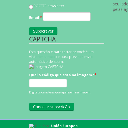
seu lad
POCTEP newsletter
pelas a
Email
*
CAPTCHA
Esta questão é para testar se você é um
visitante humano e para prevenir envio
automático de spam.
Qual o código que está na imagem?
*
Digite os caracteres que aparecem na imagem.
Unión Europea