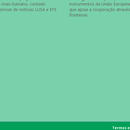
o mais humano, contado
instrumentos da União Europeia
gencias de notícias LUSA e EFE
que apoia a cooperação atravé
fronteiras
Termos e