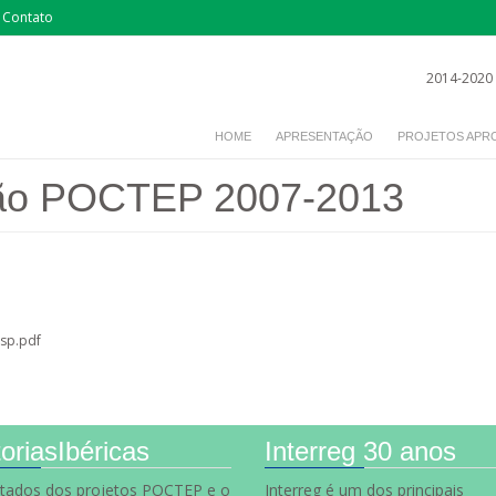
Contato
2014-2020
HOME
APRESENTAÇÃO
PROJETOS APR
ão POCTEP 2007-2013
sp.pdf
oriasIbéricas
Interreg 30 anos
ltados dos projetos POCTEP e o
Interreg é um dos principais