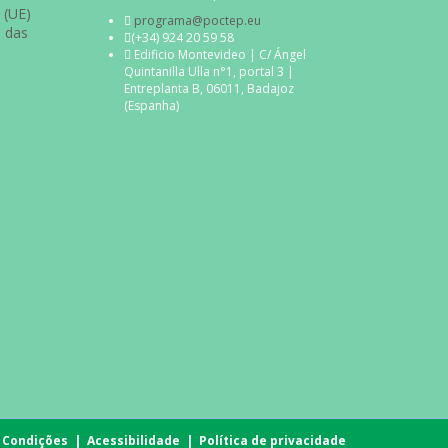
 (UE)
programa@poctep.eu
s das
(+34) 924 20 59 58
Edificio Montevideo | C/ Ángel
Quintanilla Ulla n°1, portal 3 |
Entreplanta B, 06011, Badajoz
(Espanha)
 Condições
|
Acessibilidade
|
Política de privacidade