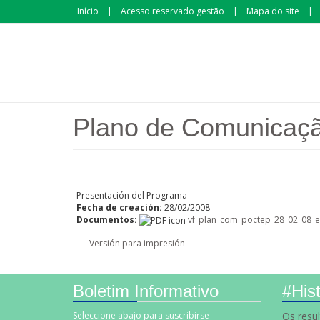
Passar para o conteúdo principal
Início
Acesso reservado gestão
Mapa do site
Plano de Comunicaç
Presentación del Programa
Fecha de creación:
28/02/2008
Documentos:
vf_plan_com_poctep_28_02_08_e
Versión para impresión
Boletim Informativo
#Hist
Seleccione abajo para suscribirse
Os resu