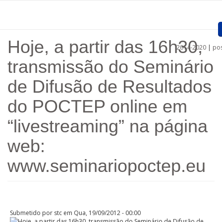
Passar para o conteúdo principal
Hoje, a partir das 16h30,
2014-2020
|
pos
Home
transmissão do Seminário
Apresentação
de Difusão de Resultados
Projetos aprovados
do POCTEP online em
Convocatórias
“livestreaming” na página
Procedimentos
web:
Comunicação
www.seminariopoctep.eu
Documentos
Regiões
Submetido por
stc
em Qua, 19/09/2012 - 00:00
Ligações