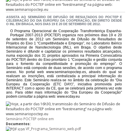
ASSISTA AO SEMINÁRIO DE DIFUSÃO DE RESULTADOS DO POCTEP E
CELEBRAÇÃO DO DIA EUROPEU DA COOPERAÇÃO, EM DIRETO DESDE
O INL EM BRAGA, NOS DIAS 19 E 20 DE SETEMBRO DE 2012.
O Programa Operacional de Cooperação Transfronteiriça Espanha-
Portugal 2007-2013 (POCTEP) organiza nos próximos dias 19 e 20
de setembro de 2012 um Seminário de Difusão de Resultados de
Projetos do Eixo 1 “Competitividade e Emprego”, no Laboratorio Ibérico
Internacional de Nanotecnologia (INL), em Braga. O objetivo deste
Seminário é difundir e capitalizar os primeiros resultados alcançados,
numa exposição dos 31 projetos aprovados na Primeira Convocatória
do POCTEP, dentro do Eixo prioritário 1 “Cooperação e gestão conjunta
para o fomento da competitividade e promoção do emprego”. O
Seminário está composto de duas sessões, de acordo com o programa
anexo. No portal web www.seminariopoctep.es, através do qual se
realizam as inscrições, está centralizada a principal informação do
Seminário. Este Seminário realiza-se no âmbito da celebração do “Dia
Europeu da Cooperação (ETC DAY)”, iniciativa promovida pelo
INTERACT com o apoio da CE, que se celebrará pela primeira vez este
ano. Para obter mais informação do “Dia Europeu da Cooperação”
podem consultar a página web: www.ecday.eu
Seminário POCTEP online em
Documentos:
VF_Programa_Seminario_web.pdf