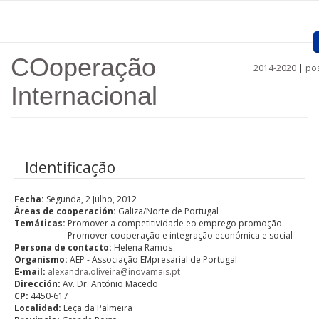
Passar para o conteúdo principal
COoperação
2014-2020
|
pos
Home
Internacional
Apresentação
Projetos aprovados
Identificação
Convocatórias
Fecha:
Segunda, 2 Julho, 2012
Procedimentos
Áreas de cooperación:
Galiza/Norte de Portugal
Temáticas:
Promover a competitividade eo emprego promoção
Comunicação
Promover cooperação e integração económica e social
Persona de contacto:
Helena Ramos
Documentos
Organismo:
AEP - Associação EMpresarial de Portugal
E-mail:
alexandra.oliveira@inovamais.pt
Dirección:
Av. Dr. António Macedo
Regiões
CP:
4450-617
Localidad:
Leça da Palmeira
Ligações