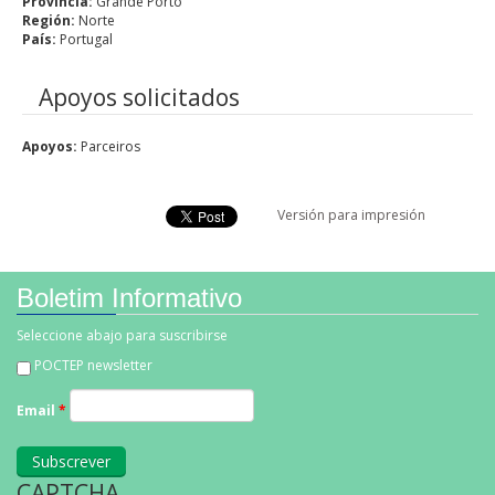
Provincia:
Grande Porto
Región:
Norte
País:
Portugal
Apoyos solicitados
Apoyos:
Parceiros
Versión para impresión
Boletim Informativo
Seleccione abajo para suscribirse
POCTEP newsletter
Email
*
CAPTCHA