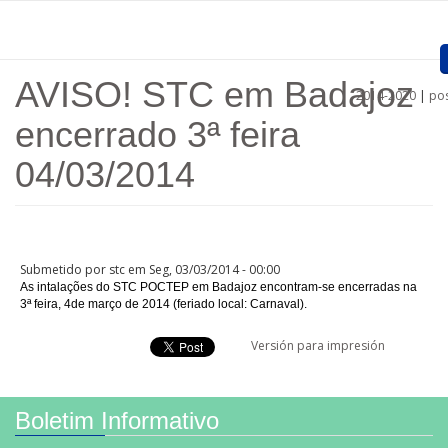
Passar para o conteúdo principal
AVISO! STC em Badajoz
2014-2020
|
pos
Home
encerrado 3ª feira
Apresentação
04/03/2014
Projetos aprovados
Convocatórias
Submetido por
stc
em Seg, 03/03/2014 - 00:00
Procedimentos
As intalações do STC POCTEP em Badajoz encontram-se encerradas na
3ª feira, 4de março de 2014 (feriado local: Carnaval).
Comunicação
Versión para impresión
Documentos
Regiões
Boletim Informativo
Ligações