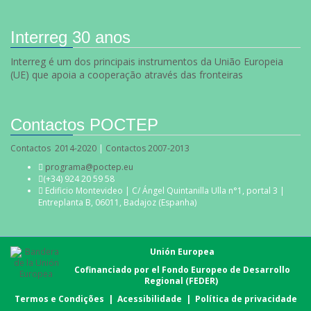
Interreg 30 anos
Interreg é um dos principais instrumentos da União Europeia
(UE) que apoia a cooperação através das fronteiras
Contactos POCTEP
Contactos 2014-2020
|
Contactos 2007-2013
programa@poctep.eu
(+34) 924 20 59 58
Edificio Montevideo | C/ Ángel Quintanilla Ulla n°1, portal 3 |
Entreplanta B, 06011, Badajoz (Espanha)
Unión Europea
Cofinanciado por el Fondo Europeo de Desarrollo
Regional (FEDER)
Termos e Condições
|
Acessibilidade
|
Política de privacidade