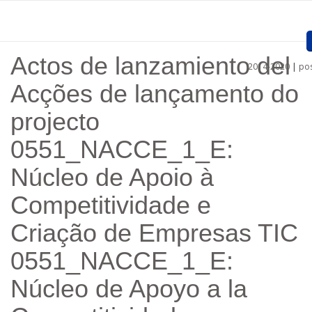
Passar para o conteúdo principal
Actos de lanzamiento del
2014-2020
|
pos
Home
Acções de lançamento do
Apresentação
projecto
Projetos aprovados
0551_NACCE_1_E:
Convocatórias
Núcleo de Apoio à
Procedimentos
Competitividade e
Comunicação
Criação de Empresas TIC
0551_NACCE_1_E:
Documentos
Núcleo de Apoyo a la
Regiões
Ligações