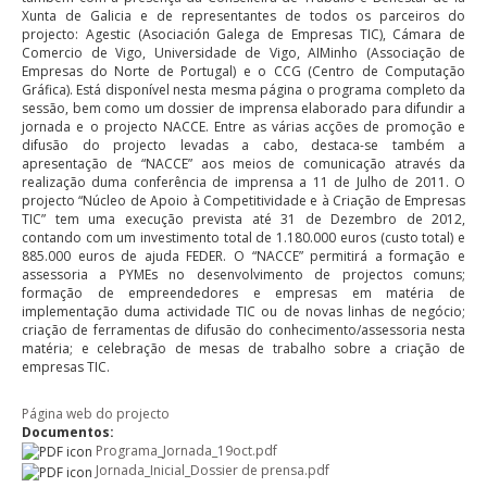
Xunta de Galicia e de representantes de todos os parceiros do
projecto: Agestic (Asociación Galega de Empresas TIC), Cámara de
Comercio de Vigo, Universidade de Vigo, AIMinho (Associação de
Empresas do Norte de Portugal) e o CCG (Centro de Computação
Gráfica). Está disponível nesta mesma página o programa completo da
sessão, bem como um dossier de imprensa elaborado para difundir a
jornada e o projecto NACCE. Entre as várias acções de promoção e
difusão do projecto levadas a cabo, destaca-se também a
apresentação de “NACCE” aos meios de comunicação através da
realização duma conferência de imprensa a 11 de Julho de 2011. O
projecto “Núcleo de Apoio à Competitividade e à Criação de Empresas
TIC” tem uma execução prevista até 31 de Dezembro de 2012,
contando com um investimento total de 1.180.000 euros (custo total) e
885.000 euros de ajuda FEDER. O “NACCE” permitirá a formação e
assessoria a PYMEs no desenvolvimento de projectos comuns;
formação de empreendedores e empresas em matéria de
implementação duma actividade TIC ou de novas linhas de negócio;
criação de ferramentas de difusão do conhecimento/assessoria nesta
matéria; e celebração de mesas de trabalho sobre a criação de
empresas TIC.
Página web do projecto
Documentos:
Programa_Jornada_19oct.pdf
Jornada_Inicial_Dossier de prensa.pdf