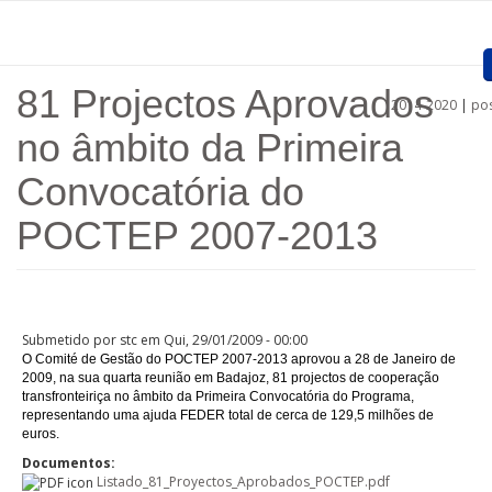
Passar para o conteúdo principal
81 Projectos Aprovados
2014-2020
|
pos
Home
no âmbito da Primeira
Apresentação
Convocatória do
Projetos aprovados
POCTEP 2007-2013
Convocatórias
Procedimentos
Submetido por
stc
em Qui, 29/01/2009 - 00:00
Comunicação
O Comité de Gestão do POCTEP 2007-2013 aprovou a 28 de Janeiro de
2009, na sua quarta reunião em Badajoz, 81 projectos de cooperação
transfronteiriça no âmbito da Primeira Convocatória do Programa,
Documentos
representando uma ajuda FEDER total de cerca de 129,5 milhões de
euros.
Regiões
Documentos:
Listado_81_Proyectos_Aprobados_POCTEP.pdf
Ligações