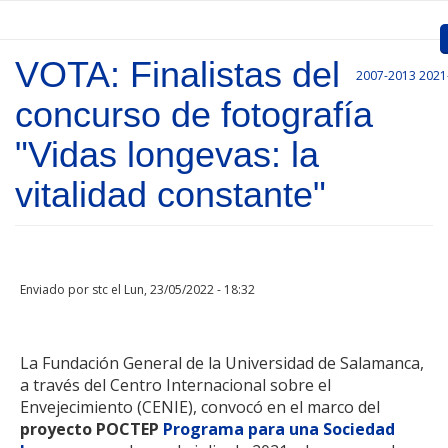
Pasar al contenido principal
VOTA: Finalistas del
2007-2013
2021
Inicio
concurso de fotografía
Presentación
"Vidas longevas: la
Convocatorias
vitalidad constante"
Proyectos Aprobados
Comunicación
Enviado por
stc
el Lun, 23/05/2022 - 18:32
Documentos
Gestión de Proyectos
La Fundación General de la Universidad de Salamanca,
a través del Centro Internacional sobre el
Enlaces
Envejecimiento (CENIE), convocó en el marco del
proyecto POCTEP
Programa para una Sociedad