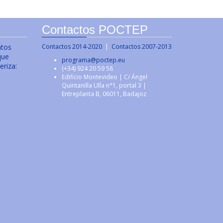
Contactos POCTEP
ntos
Contactos 2014-2020
|
Contactos 2007-2013
que
programa@poctep.eu
eriza:
(+34) 924 20 59 58
Edificio Montevideo | C/ Ángel
Quintanilla Ulla n°1, portal 3 |
Entreplanta B, 06011, Badajoz