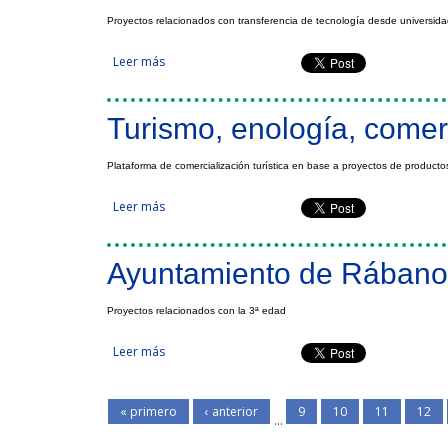
Proyectos relacionados con transferencia de tecnología desde universid
Leer más
sobre Interés en participar como socio en proyec
Turismo, enología, comer
Plataforma de comercialización turística en base a proyectos de producto
Leer más
sobre Turismo, enología, comercialización
Ayuntamiento de Rábano 
Proyectos relacionados con la 3ª edad
Leer más
sobre Ayuntamiento de Rábano de Aliste
« primero
‹ anterior
9
10
11
12
…