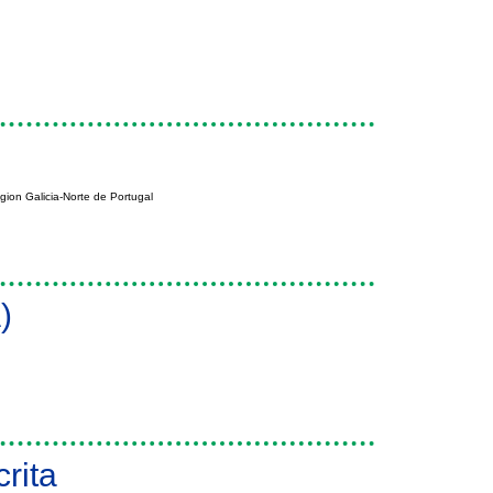
gion Galicia-Norte de Portugal
)
rita