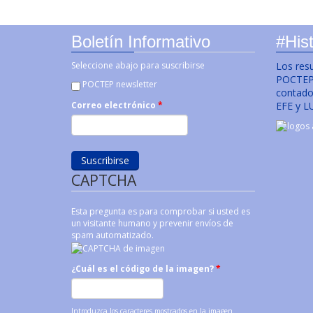
Boletín Informativo
#Hist
Seleccione abajo para suscribirse
Los res
POCTEP 
POCTEP newsletter
contado 
EFE y L
Correo electrónico
*
CAPTCHA
Esta pregunta es para comprobar si usted es
un visitante humano y prevenir envíos de
spam automatizado.
¿Cuál es el código de la imagen?
*
Introduzca los caracteres mostrados en la imagen.