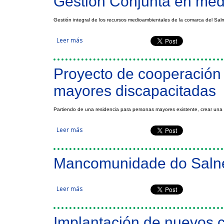
Gestión Conjunta en medi
Gestión integral de los recursos medioambientales de la comarca del Sal
Leer más
sobre Gestión Conjunta en medio ambiente y ent
Proyecto de cooperación 
mayores discapacitadas
Partiendo de una residencia para personas mayores existente, crear una
Leer más
sobre Proyecto de cooperación transfronterizo d
Mancomunidade do Saln
Leer más
sobre Mancomunidade do Salnés
Implantación de nuevos c