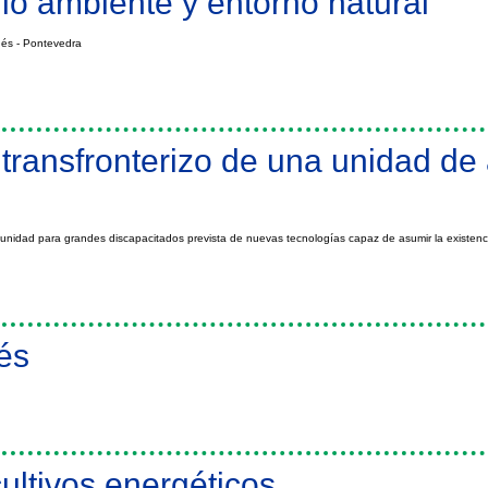
o ambiente y entorno natural
nés - Pontevedra
orno natural
transfronterizo de una unidad de
 unidad para grandes discapacitados prevista de nuevas tecnologías capaz de asumir la existenc
e una unidad de asistencia a personas mayores discapacitadas
és
ultivos energéticos