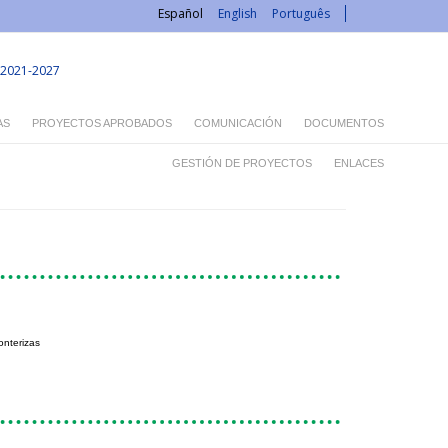
Español
English
Português
2021-2027
AS
PROYECTOS APROBADOS
COMUNICACIÓN
DOCUMENTOS
GESTIÓN DE PROYECTOS
ENLACES
onterizas