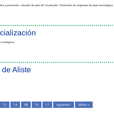
ades y promoción, creación de spin-off, incubación. Promoción de empresas de base tecnológica
tos del área descrita
cialización
s enológicos.
de Aliste
13
14
15
16
17
siguiente ›
último »