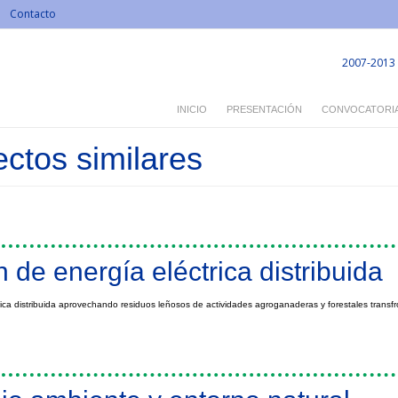
Contacto
2007-2013
INICIO
PRESENTACIÓN
CONVOCATORI
ectos similares
 de energía eléctrica distribuida
mica distribuida aprovechando residuos leñosos de actividades agroganaderas y forestales transfr
ica distribuida