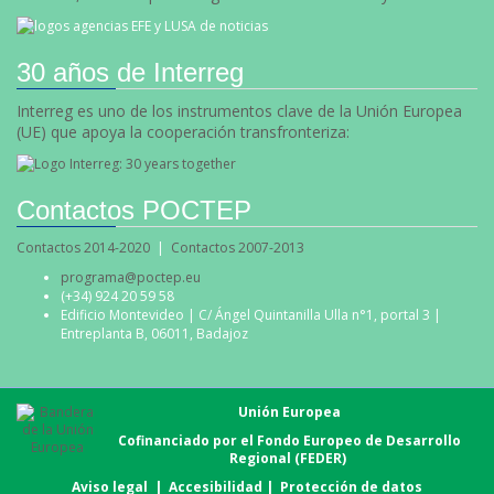
30 años de Interreg
Interreg es uno de los instrumentos clave de la Unión Europea
(UE) que apoya la cooperación transfronteriza:
Contactos POCTEP
Contactos 2014-2020
|
Contactos 2007-2013
programa@poctep.eu
(+34) 924 20 59 58
Edificio Montevideo | C/ Ángel Quintanilla Ulla n°1, portal 3 |
Entreplanta B, 06011, Badajoz
Unión Europea
Cofinanciado por el Fondo Europeo de Desarrollo
Regional (FEDER)
Aviso legal
|
Accesibilidad
|
Protección de datos