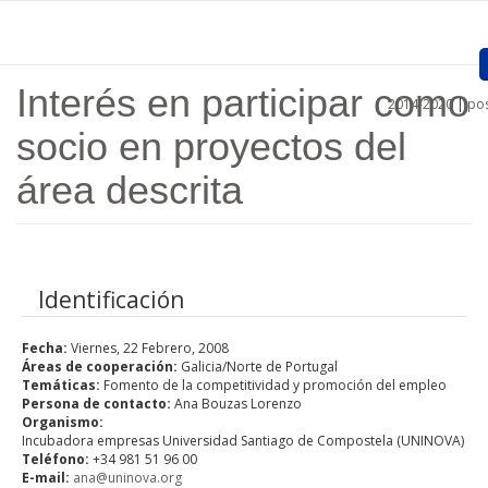
Pasar al contenido principal
Interés en participar como
2014-2020
|
pos
Inicio
socio en proyectos del
Presentación
área descrita
Proyectos Aprobados
Convocatorias
Identificación
Procedimientos
Fecha:
Viernes, 22 Febrero, 2008
Comunicación
Áreas de cooperación:
Galicia/Norte de Portugal
Temáticas:
Fomento de la competitividad y promoción del empleo
Documentos
Persona de contacto:
Ana Bouzas Lorenzo
Organismo:
Regiones
Incubadora empresas Universidad Santiago de Compostela (UNINOVA)
Teléfono:
+34 981 51 96 00
E-mail:
ana@uninova.org
Enlaces