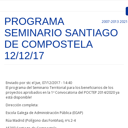
Pasar al contenido principal
PROGRAMA
2007-2013
2021
Inicio
SEMINARIO SANTIAGO
Presentación
DE COMPOSTELA
Convocatorias
12/12/17
Proyectos Aprobados
Comunicación
Enviado por
stc
el Jue, 07/12/2017 - 14:40
Documentos
El programa del Seminario Territorial para los beneficiarios de los
proyectos aprobados en la 1ª Convocatoria del POCTEP 2014/2020 ya
está disponible!
Gestión de Proyectos
Dirección completa:
Enlaces
Escola Galega de Administración Pública (EGAP)
Rúa Madrid (Polígono das Fontiñas), nºs 2-4