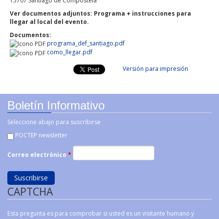
15707 Santiago de Compostela
Ver documentos adjuntos: Programa + instrucciones para
llegar al local del evento.
Documentos:
programa_def_santiago.pdf
como_llegar.pdf
Versión para impresión
Boletín Informativo
Seleccione abajo para suscribirse
POCTEP newsletter
Correo electrónico
*
CAPTCHA
Esta pregunta es para comprobar si usted es un visitante humano y