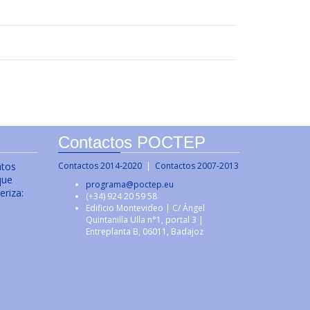
Contactos POCTEP
ntos
Contactos 2014-2020
|
Contactos 2007-2013
que
programa@poctep.eu
eriza:
(+34) 924 20 59 58
Edificio Montevideo | C/ Ángel
Quintanilla Ulla n°1, portal 3 |
Entreplanta B, 06011, Badajoz