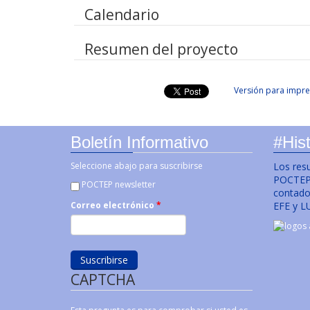
Calendario
Resumen del proyecto
Versión para impre
Boletín Informativo
#Hist
Seleccione abajo para suscribirse
Los res
POCTEP 
POCTEP newsletter
contado 
EFE y L
Correo electrónico
*
CAPTCHA