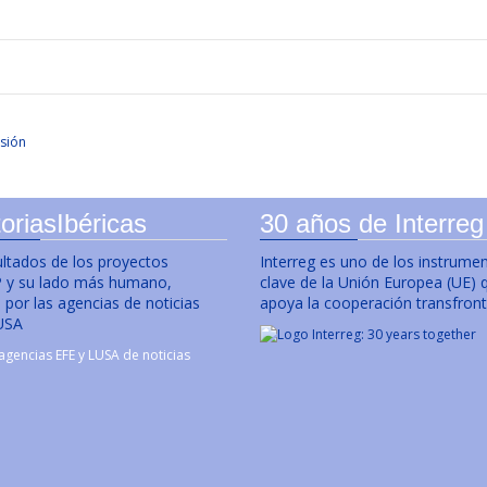
sión
oriasIbéricas
30 años de Interreg
ultados de los proyectos
Interreg es uno de los instrume
y su lado más humano,
clave de la Unión Europea (UE) 
por las agencias de noticias
apoya la cooperación transfront
USA