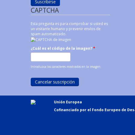
CAPTCHA
Esta pregunta es para comprobar si usted es
un visitante humano y prevenir envíos de
spam automatizado.
¿Cuál es el código de la imagen?
*
Introduzca los caracteres mostrados en la imagen.
Unión Europea
Cofinanciado por el Fondo Europeo de Desa