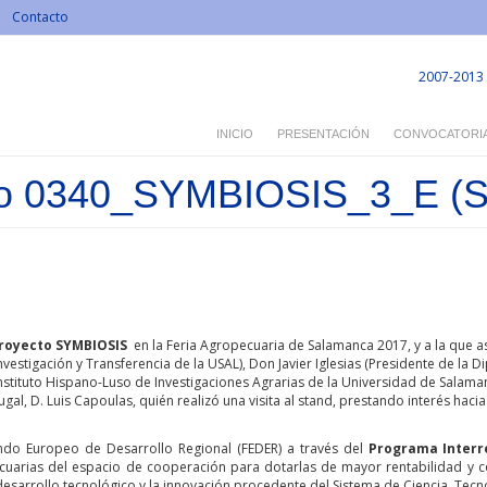
Contacto
2007-2013
INICIO
PRESENTACIÓN
CONVOCATORI
cto 0340_SYMBIOSIS_3_E (
royecto SYMBIOSIS
en la Feria Agropecuaria de Salamanca 2017, y a la que a
nvestigación y Transferencia de la USAL), Don Javier Iglesias (Presidente de la
nstituto Hispano-Luso de Investigaciones Agrarias de la Universidad de Salama
ugal, D. Luis Capoulas, quién realizó una visita al stand, prestando interés hac
ndo Europeo de Desarrollo Regional (FEDER) a través del
Programa Interr
cuarias del espacio de cooperación para dotarlas de mayor rentabilidad y c
 desarrollo tecnológico y la innovación procedente del Sistema de Ciencia, Tecn