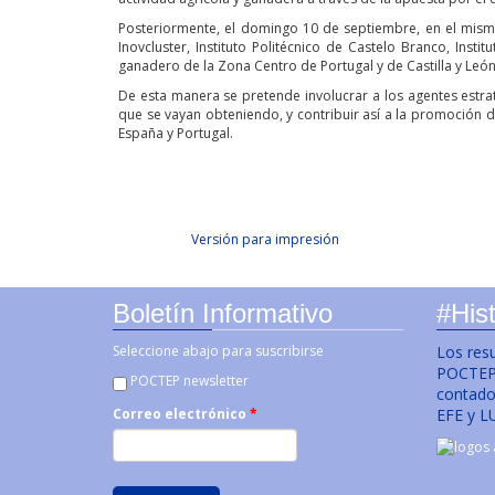
Posteriormente, el domingo 10 de septiembre, en el mismo 
Inovcluster, Instituto Politécnico de Castelo Branco, Ins
ganadero de la Zona Centro de Portugal y de Castilla y León,
De esta manera se pretende involucrar a los agentes estr
que se vayan obteniendo, y contribuir así a la promoción d
España y Portugal.
Facebook Like
Tweet Widget
Linkedin Share Button
Versión para impresión
Boletín Informativo
#Hist
Seleccione abajo para suscribirse
Los res
POCTEP 
POCTEP newsletter
contado 
EFE y L
Correo electrónico
*