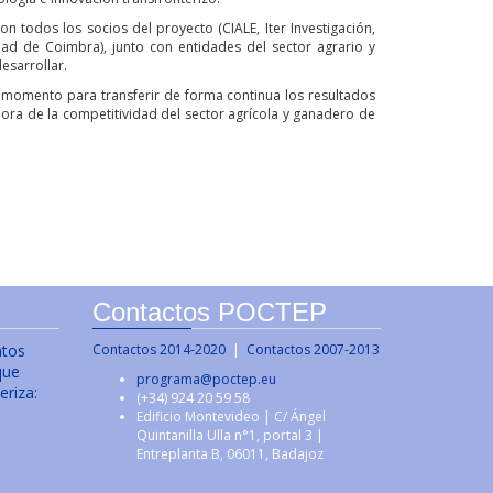
 todos los socios del proyecto (CIALE, Iter Investigación,
idad de Coimbra), junto con entidades del sector agrario y
esarrollar.
 momento para transferir de forma continua los resultados
jora de la competitividad del sector agrícola y ganadero de
Contactos POCTEP
ntos
Contactos 2014-2020
|
Contactos 2007-2013
que
programa@poctep.eu
eriza:
(+34) 924 20 59 58
Edificio Montevideo | C/ Ángel
Quintanilla Ulla n°1, portal 3 |
Entreplanta B, 06011, Badajoz