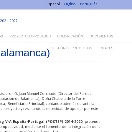
Español
English
Português
2021-2027
AS
PROYECTOS APROBADOS
COMUNICACIÓN
DOCUMENTOS
GESTIÓN DE PROYECTOS
ENLACES
Salamanca)
sistieron D. Juan Manuel Corchado (Director del Parque
 Diputación de Salamanca), Doña Chabela de la Torre
nca, Beneficiario Principal), contando además durante la
ia el proyecto y resaltando la necesidad de apostar por este
eg V-A España-Portugal (POCTEP) 2014-2020
, pretende
ompetitividad, mediante el fomento de la integración de la
ología e Innovación transfronterizo.