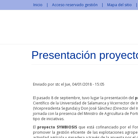
Pasar al contenido principal
Inicio
Acceso reservado gestión
Mapa del sitio
Presentación proye
Enviado por
stc
el Jue, 04/01/2018 - 15:05
El pasado 8 de septiembre, tuvo lugar la presentación del
p
Científico de la Universidad de Salamanca y Vicerrector de I
(Vicepresidenta Segunda) y Don José Sánchez (Director del I
jornada con la presencia del Ministro de Agricultura de Port
tipo de iniciativas.
El
proyecto SYMBIOSIS
que está cofinanciado por el Fo
promover la gestión eficiente de las explotaciones agrope
actividad agrícola y ganadera a través de la apuesta por el