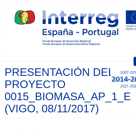
Pasar al contenido principal
PRESENTACIÓN DEL
2007-20
Inicio
PROYECTO
2021-20
Presentación
0015_BIOMASA_AP_1_E
Convocatorias
(VIGO, 08/11/2017)
Proyectos Aprobados
Comunicación