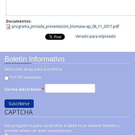
Documentos:
programa_jornada_presentacion_biomasa-ap_08_11_2017.pdf
Versión para impresión
Boletín Informativo
Seleccione abajo para suscribirse
POCTEP newsletter
Correo electrónico
*
CAPTCHA
Esta pregunta es para comprobar si usted es un visitante humano y
prevenir envíos de spam automatizado.