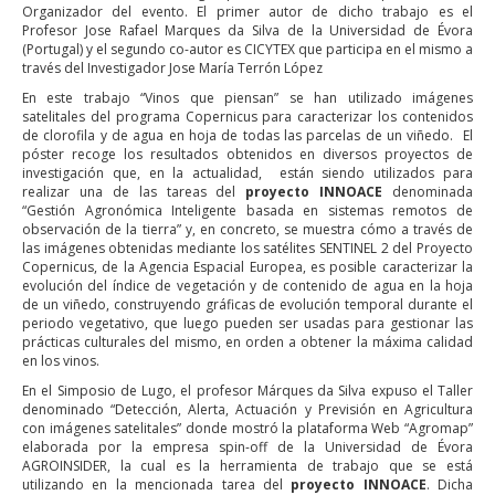
Organizador del evento. El primer autor de dicho trabajo es el
Profesor Jose Rafael Marques da Silva de la Universidad de Évora
(Portugal) y el segundo co-autor es CICYTEX que participa en el mismo a
través del Investigador Jose María Terrón López
En este trabajo “Vinos que piensan” se han utilizado imágenes
satelitales del programa Copernicus para caracterizar los contenidos
de clorofila y de agua en hoja de todas las parcelas de un viñedo. El
póster recoge los resultados obtenidos en diversos proyectos de
investigación que, en la actualidad, están siendo utilizados para
realizar una de las tareas del
proyecto INNOACE
denominada
“Gestión Agronómica Inteligente basada en sistemas remotos de
observación de la tierra” y, en concreto, se muestra cómo a través de
las imágenes obtenidas mediante los satélites SENTINEL 2 del Proyecto
Copernicus, de la Agencia Espacial Europea, es posible caracterizar la
evolución del índice de vegetación y de contenido de agua en la hoja
de un viñedo, construyendo gráficas de evolución temporal durante el
periodo vegetativo, que luego pueden ser usadas para gestionar las
prácticas culturales del mismo, en orden a obtener la máxima calidad
en los vinos.
En el Simposio de Lugo, el profesor Márques da Silva expuso el Taller
denominado “Detección, Alerta, Actuación y Previsión en Agricultura
con imágenes satelitales” donde mostró la plataforma Web “Agromap”
elaborada por la empresa spin-off de la Universidad de Évora
AGROINSIDER, la cual es la herramienta de trabajo que se está
utilizando en la mencionada tarea del
proyecto INNOACE
. Dicha