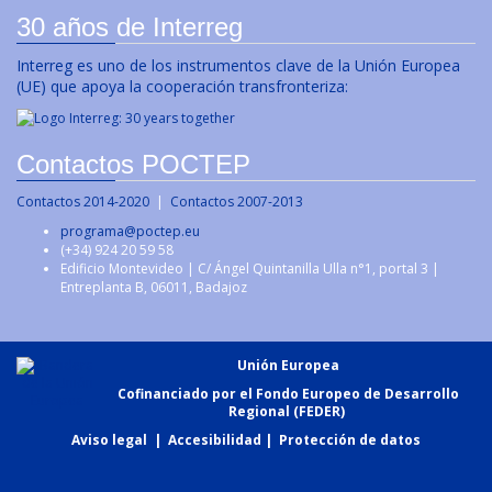
30 años de Interreg
Interreg es uno de los instrumentos clave de la Unión Europea
(UE) que apoya la cooperación transfronteriza:
Contactos POCTEP
Contactos 2014-2020
|
Contactos 2007-2013
programa@poctep.eu
(+34) 924 20 59 58
Edificio Montevideo | C/ Ángel Quintanilla Ulla n°1, portal 3 |
Entreplanta B, 06011, Badajoz
Unión Europea
Cofinanciado por el Fondo Europeo de Desarrollo
Regional (FEDER)
Aviso legal
|
Accesibilidad
|
Protección de datos