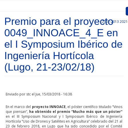
Pasar al contenido principal
Premio para el proyecto
2007-2013
2021
Inicio
0049_INNOACE_4_E en
Presentación
el I Symposium Ibérico de
Convocatorias
Ingeniería Hortícola
Proyectos Aprobados
(Lugo, 21-23/02/18)
Comunicación
Documentos
Enviado por
stc
el Jue, 15/03/2018 - 16:38
Gestión de Proyectos
En el marco del
proyecto INNOACE
, el póster científico titulado “Vinos
Enlaces
que piensan”,
ha obtenido el premio “Mucho más que un póster”
en el III Symposium Nacional y I Symposium Ibérico de Ingeniería
Hortícola “Uso de Drones y Satélites en Agricultura” celebrado del 21 al
23 de febrero 2018, en Lugo que ha sido concedido por el Comité