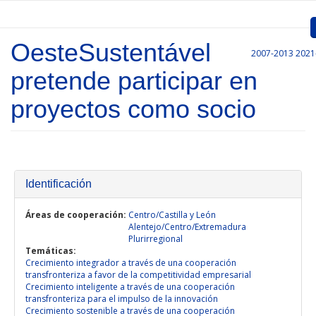
Pasar al contenido principal
OesteSustentável
2007-2013
2021
Inicio
pretende participar en
Presentación
proyectos como socio
Convocatorias
Proyectos Aprobados
Identificación
Comunicación
Documentos
Áreas de cooperación:
Centro/Castilla y León
Alentejo/Centro/Extremadura
Plurirregional
Gestión de Proyectos
Temáticas:
Crecimiento integrador a través de una cooperación
Enlaces
transfronteriza a favor de la competitividad empresarial
Crecimiento inteligente a través de una cooperación
transfronteriza para el impulso de la innovación
Crecimiento sostenible a través de una cooperación