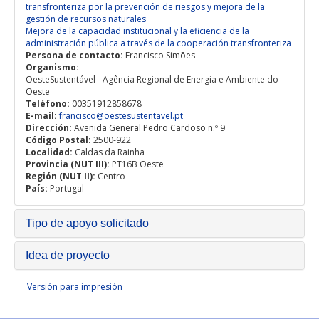
transfronteriza por la prevención de riesgos y mejora de la
gestión de recursos naturales
Mejora de la capacidad institucional y la eficiencia de la
administración pública a través de la cooperación transfronteriza
Persona de contacto:
Francisco Simões
Organismo:
OesteSustentável - Agência Regional de Energia e Ambiente do
Oeste
Teléfono:
00351912858678
E-mail:
francisco@oestesustentavel.pt
Dirección:
Avenida General Pedro Cardoso n.º 9
Código Postal:
2500-922
Localidad:
Caldas da Rainha
Provincia (NUT III):
PT16B Oeste
Región (NUT II):
Centro
País:
Portugal
Tipo de apoyo solicitado
Idea de proyecto
Versión para impresión