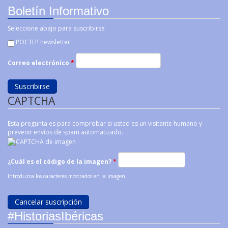
Boletín Informativo
Seleccione abajo para suscribirse
POCTEP newsletter
Correo electrónico
*
CAPTCHA
Esta pregunta es para comprobar si usted es un visitante humano y
prevenir envíos de spam automatizado.
¿Cuál es el código de la imagen?
*
Introduzca los caracteres mostrados en la imagen.
#HistoriasIbéricas