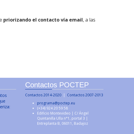
ue
priorizando el contacto vía email
, a las
Contactos POCTEP
ntos
Contactos 2014-2020
|
Contactos 2007-2013
que
programa@poctep.eu
eriza:
(+34) 924 20 59 58
Edificio Montevideo | C/ Ángel
Quintanilla Ulla n°1, portal 3 |
Entreplanta B, 06011, Badajoz