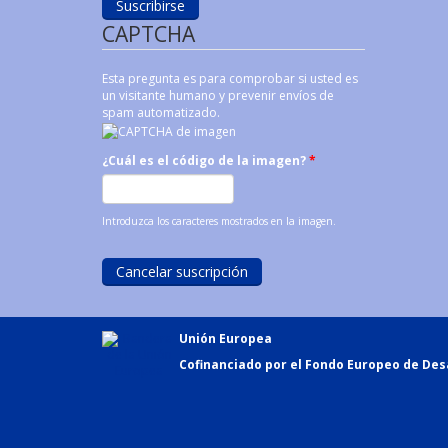
CAPTCHA
Esta pregunta es para comprobar si usted es
un visitante humano y prevenir envíos de
spam automatizado.
¿Cuál es el código de la imagen?
*
Introduzca los caracteres mostrados en la imagen.
Unión Europea
Cofinanciado por el Fondo Europeo de Desa