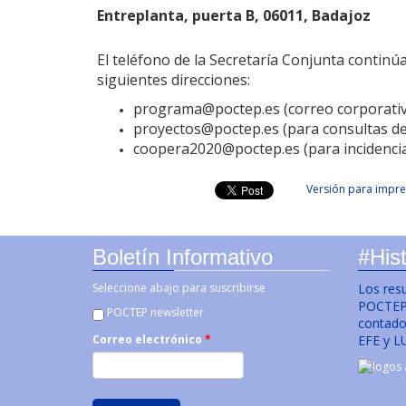
Entreplanta, puerta B, 06011, Badajoz
El teléfono de la Secretaría Conjunta continúa
siguientes direcciones:
programa@poctep.es (correo corporati
proyectos@poctep.es (para consultas de 
coopera2020@poctep.es (para incidencia
Versión para impre
Boletín Informativo
#Hist
Seleccione abajo para suscribirse
Los res
POCTEP 
POCTEP newsletter
contado 
EFE y L
Correo electrónico
*