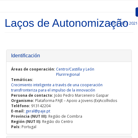
Pasar al contenido principal
Laços de Autonomização
2007-2013
2021
Inicio
Presentación
Convocatorias
Identificación
Proyectos Aprobados
Áreas de cooperación:
Centro/Castilla y León
Plurirregional
Temáticas:
Comunicación
Crecimiento inteligente a través de una cooperación
transfronteriza para el impulso de la innovación
Documentos
Persona de contacto:
João Pedro Marceneiro Gaspar
Organismo:
Plataforma PAJE – Apoio a Jovens (Ex)Acolhidos
Gestión de Proyectos
Teléfono:
913142204
E-mail:
geral@paje.pt
Provincia (NUT III):
Região de Coimbra
Enlaces
Región (NUT II):
Região do Centro
País:
Portugal