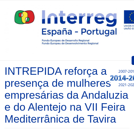
Pasar al contenido principal
INTREPIDA reforça a
2007-20
Inicio
presença de mulheres
2021-20
Presentación
empresárias da Andaluzia
Convocatorias
e do Alentejo na VII Feira
Proyectos Aprobados
Mediterrânica de Tavira
Comunicación