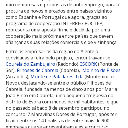
microempresas e propostas de autoemprego, para a
procura de novos mercados entre países vizinhos
como Espanha e Portugal que agora, graças ao
programa de cooperação INTERREG POCTEP,
representa uma aposta firme e decidida por uma
cooperação mais próxima entre países que devem
afiançar as suas relações comerciais e de vizinhança.
Entre as empresárias da região do Alentejo
convidadas à feira pelo projeto, encontravam-se
Courela do Zambujeiro
(Redondo)
CSCORK
(Ponte de
Sor),
Filhoses de Cabrela
(Cabrela),
Moinho de Pisões
(Arraiolos),
Monte de Paladares, Lda
(Montemor-o-
Novo), destacando-se entre o público Filhoses de
Cabrela, fundada há menos de cinco anos por Maria
João Pinto em Cabrela, uma pequena freguesia do
distrito de Évora com menos de mil habitantes, e que
no passado sábado 8 de setembro participou no
concurso ‘7 Maravilhas Doces de Portugal’, após ter
ficado entre os 14 finalistas de entre mais de 900
empresas que se apresentaram a este concurso.