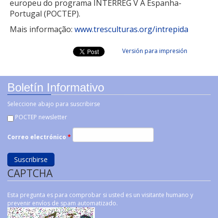
europeu do programa INTERREG V A Espanha-
Portugal (POCTEP).
Mais informação:
www.tresculturas.org/intrepida
Versión para impresión
Boletín Informativo
Seleccione abajo para suscribirse
POCTEP newsletter
Correo electrónico
*
CAPTCHA
Esta pregunta es para comprobar si usted es un visitante humano y
prevenir envíos de spam automatizado.